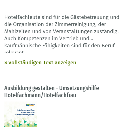
Hotelfachleute sind für die Gästebetreuung und
die Organisation der Zimmerreinigung, der
Mahlzeiten und von Veranstaltungen zuständig.
Auch Kompetenzen im Vertrieb und
kaufmännische Fähigkeiten sind für den Beruf
relevant.
Die Umsetzungshilfe gibt Informationen zur
vollständigen Text anzeigen
modernisierten Ausbildungsordnung und den
neuen inhaltlichen Schwerpunkten wie Revenue-
und Channel-Management, Marketing und
Ausbildung gestalten - Umsetzungshilfe
Personalmanagement. Sie erläutert die neue
Hotelfachmann/Hotelfachfrau
Prüfungsstruktur ebenso wie die neue
Zusatzqualifikation „Bar und Wein“.
Die Publikation basiert auf der Verordnung vom
9. März 2022.