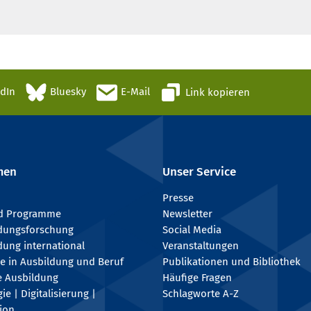
edIn
Bluesky
E-Mail
Link kopieren
men
Unser Service
Presse
nd Programme
Newsletter
ldungsforschung
Social Media
dung international
Veranstaltungen
e in Ausbildung und Beruf
Publikationen und Bibliothek
e Ausbildung
Häufige Fragen
e | Digitalisierung |
Schlagworte A-Z
tion