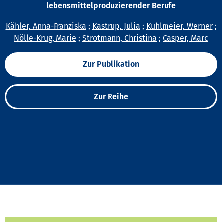
lebensmittelproduzierender Berufe
Kähler, Anna-Franziska
;
Kastrup, Julia
;
Kuhlmeier, Werner
;
Nölle-Krug, Marie
;
Strotmann, Christina
;
Casper, Marc
Zur Publikation
Zur Reihe