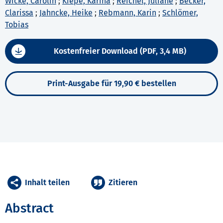
Wicke, Carolin
;
Kiepe, Karina
;
Reichel, Juliane
;
Becker,
Clarissa
;
Jahncke, Heike
;
Rebmann, Karin
;
Schlömer,
Tobias
Kostenfreier Download (PDF, 3,4 MB)
Print-Ausgabe für 19,90 € bestellen
Inhalt teilen
Zitieren
Abstract