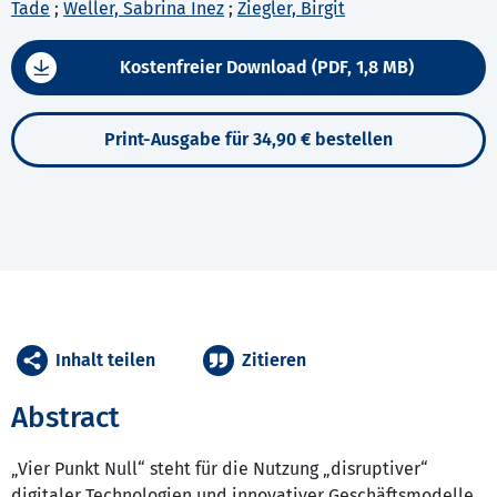
Tade
;
Weller, Sabrina Inez
;
Ziegler, Birgit
Kostenfreier Download (PDF, 1,8 MB)
Print-Ausgabe für 34,90 € bestellen
Inhalt teilen
Zitieren
Abstract
„Vier Punkt Null“ steht für die Nutzung „disruptiver“
digitaler Technologien und innovativer Geschäftsmodelle,