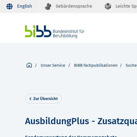
English
Gebärdensprache
Leichte S
Unser Service
BIBB Fachpublikationen
Suche
Zur Übersicht
AusbildungPlus - Zusatzqua