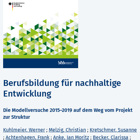
Berufsbildung für nachhaltige
Entwicklung
Die Modellversuche 2015–2019 auf dem Weg vom Projekt
zur Struktur
Kuhlmeier, Werner
;
Melzig, Christian
;
Kretschmer, Susanne
;
Achtenhagen, Frank
;
Anke, Jan Moritz
;
Becker, Clarissa
;