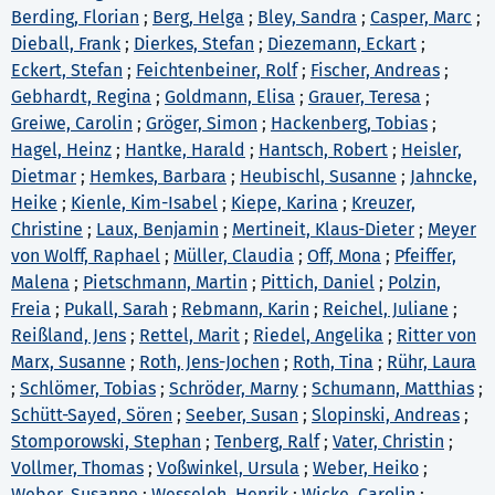
Berding, Florian
;
Berg, Helga
;
Bley, Sandra
;
Casper, Marc
;
Dieball, Frank
;
Dierkes, Stefan
;
Diezemann, Eckart
;
Eckert, Stefan
;
Feichtenbeiner, Rolf
;
Fischer, Andreas
;
Gebhardt, Regina
;
Goldmann, Elisa
;
Grauer, Teresa
;
Greiwe, Carolin
;
Gröger, Simon
;
Hackenberg, Tobias
;
Hagel, Heinz
;
Hantke, Harald
;
Hantsch, Robert
;
Heisler,
Dietmar
;
Hemkes, Barbara
;
Heubischl, Susanne
;
Jahncke,
Heike
;
Kienle, Kim-Isabel
;
Kiepe, Karina
;
Kreuzer,
Christine
;
Laux, Benjamin
;
Mertineit, Klaus-Dieter
;
Meyer
von Wolff, Raphael
;
Müller, Claudia
;
Off, Mona
;
Pfeiffer,
Malena
;
Pietschmann, Martin
;
Pittich, Daniel
;
Polzin,
Freia
;
Pukall, Sarah
;
Rebmann, Karin
;
Reichel, Juliane
;
Reißland, Jens
;
Rettel, Marit
;
Riedel, Angelika
;
Ritter von
Marx, Susanne
;
Roth, Jens-Jochen
;
Roth, Tina
;
Rühr, Laura
;
Schlömer, Tobias
;
Schröder, Marny
;
Schumann, Matthias
;
Schütt-Sayed, Sören
;
Seeber, Susan
;
Slopinski, Andreas
;
Stomporowski, Stephan
;
Tenberg, Ralf
;
Vater, Christin
;
Vollmer, Thomas
;
Voßwinkel, Ursula
;
Weber, Heiko
;
Weber, Susanne
;
Wesseloh, Henrik
;
Wicke, Carolin
;