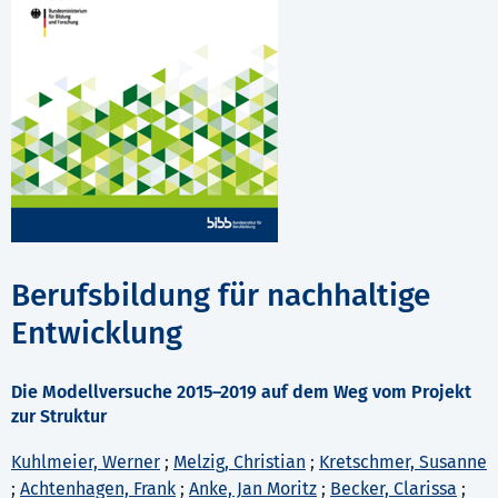
Berufsbildung für nachhaltige
Entwicklung
Die Modellversuche 2015–2019 auf dem Weg vom Projekt
zur Struktur
Kuhlmeier, Werner
;
Melzig, Christian
;
Kretschmer, Susanne
;
Achtenhagen, Frank
;
Anke, Jan Moritz
;
Becker, Clarissa
;