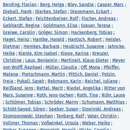
Berding, Florian
;
Berg, Helga
;
Bley, Sandra
;
Casper, Marc
;
Dieball, Frank
;
Dierkes, Stefan
;
Diezemann, Eckart
;
Eckert, Stefan
;
Feichtenbeiner, Rolf
;
Fischer, Andreas
;
Gebhardt, Regina
;
Goldmann, Elisa
;
Grauer, Teresa
;
Greiwe, Carolin
;
Gröger, Simon
;
Hackenberg, Tobias
;
Hagel, Heinz
;
Hantke, Harald
;
Hantsch, Robert
;
Heisler,
Dietmar
;
Hemkes, Barbara
;
Heubischl, Susanne
;
Jahncke,
Heike
;
Kienle, Kim-Isabel
;
Kiepe, Karina
;
Kreuzer,
Christine
;
Laux, Benjamin
;
Mertineit, Klaus-Dieter
;
Meyer
von Wolff, Raphael
;
Müller, Claudia
;
Off, Mona
;
Pfeiffer,
Malena
;
Pietschmann, Martin
;
Pittich, Daniel
;
Polzin,
Freia
;
Pukall, Sarah
;
Rebmann, Karin
;
Reichel, Juliane
;
Reißland, Jens
;
Rettel, Marit
;
Riedel, Angelika
;
Ritter von
Marx, Susanne
;
Roth, Jens-Jochen
;
Roth, Tina
;
Rühr, Laura
;
Schlömer, Tobias
;
Schröder, Marny
;
Schumann, Matthias
;
Schütt-Sayed, Sören
;
Seeber, Susan
;
Slopinski, Andreas
;
Stomporowski, Stephan
;
Tenberg, Ralf
;
Vater, Christin
;
Vollmer, Thomas
;
Voßwinkel, Ursula
;
Weber, Heiko
;
Weber, Susanne
;
Wesseloh, Henrik
;
Wicke, Carolin
;