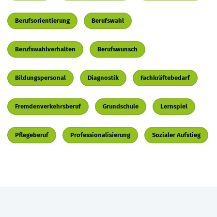
Berufsorientierung
Berufswahl
Berufswahlverhalten
Berufswunsch
Bildungspersonal
Diagnostik
Fachkräftebedarf
Fremdenverkehrsberuf
Grundschule
Lernspiel
Pflegeberuf
Professionalisierung
Sozialer Aufstieg