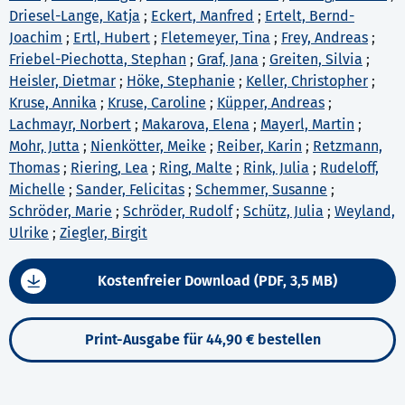
Driesel-Lange, Katja
;
Eckert, Manfred
;
Ertelt, Bernd-
Joachim
;
Ertl, Hubert
;
Fletemeyer, Tina
;
Frey, Andreas
;
Friebel-Piechotta, Stephan
;
Graf, Jana
;
Greiten, Silvia
;
Heisler, Dietmar
;
Höke, Stephanie
;
Keller, Christopher
;
Kruse, Annika
;
Kruse, Caroline
;
Küpper, Andreas
;
Lachmayr, Norbert
;
Makarova, Elena
;
Mayerl, Martin
;
Mohr, Jutta
;
Nienkötter, Meike
;
Reiber, Karin
;
Retzmann,
Thomas
;
Riering, Lea
;
Ring, Malte
;
Rink, Julia
;
Rudeloff,
Michelle
;
Sander, Felicitas
;
Schemmer, Susanne
;
Schröder, Marie
;
Schröder, Rudolf
;
Schütz, Julia
;
Weyland,
Ulrike
;
Ziegler, Birgit
Kostenfreier Download (PDF, 3,5 MB)
Print-Ausgabe für 44,90 € bestellen