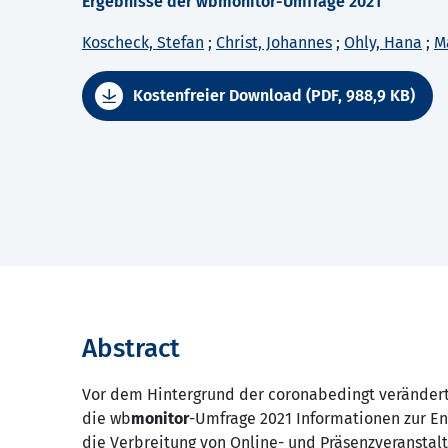
Ergebnisse der wbmonitor-Umfrage 2021
Koscheck, Stefan
;
Christ, Johannes
;
Ohly, Hana
;
M
Kostenfreier Download (PDF, 988,9 KB)
Abstract
Vor dem Hintergrund der coronabedingt verändert
die wb
monitor
-Umfrage 2021 Informationen zur En
die Verbreitung von Online- und Präsenzveranstalt