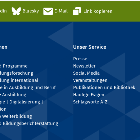
edIn
Bluesky
E-Mail
Link kopieren
men
Unser Service
Presse
nd Programme
Newsletter
ldungsforschung
Social Media
dung international
Veranstaltungen
e in Ausbildung und Beruf
Publikationen und Bibliothek
e Ausbildung
Häufige Fragen
e | Digitalisierung |
Schlagworte A-Z
tion
e Weiterbildung
 Bildungsberichterstattung