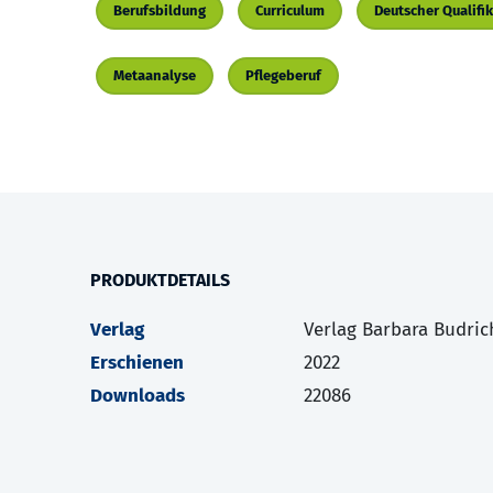
Berufsbildung
Curriculum
Deutscher Qualif
Metaanalyse
Pflegeberuf
PRODUKTDETAILS
Verlag
Verlag Barbara Budric
Erschienen
2022
Downloads
22086