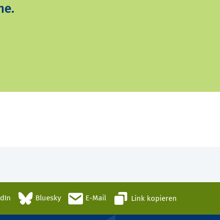
ne.
edIn
Bluesky
E-Mail
Link kopieren