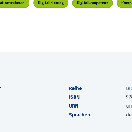
ikationsrahmen
Digitalisierung
Digitalkompetenz
Komp
h
Reihe
BI
ISBN
97
URN
ur
Sprachen
de