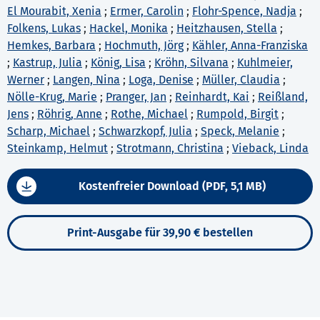
El Mourabit, Xenia
;
Ermer, Carolin
;
Flohr-Spence, Nadja
;
Folkens, Lukas
;
Hackel, Monika
;
Heitzhausen, Stella
;
Hemkes, Barbara
;
Hochmuth, Jörg
;
Kähler, Anna-Franziska
;
Kastrup, Julia
;
König, Lisa
;
Kröhn, Silvana
;
Kuhlmeier,
Werner
;
Langen, Nina
;
Loga, Denise
;
Müller, Claudia
;
Nölle-Krug, Marie
;
Pranger, Jan
;
Reinhardt, Kai
;
Reißland,
Jens
;
Röhrig, Anne
;
Rothe, Michael
;
Rumpold, Birgit
;
Scharp, Michael
;
Schwarzkopf, Julia
;
Speck, Melanie
;
Steinkamp, Helmut
;
Strotmann, Christina
;
Vieback, Linda
Kostenfreier Download (PDF, 5,1 MB)
Print-Ausgabe für 39,90 € bestellen