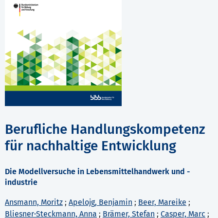
Berufliche Handlungskompetenz
für nachhaltige Entwicklung
Die Modellversuche in Lebensmittelhandwerk und -
industrie
Ansmann, Moritz
;
Apelojg, Benjamin
;
Beer, Mareike
;
Bliesner-Steckmann, Anna
;
Brämer, Stefan
;
Casper, Marc
;