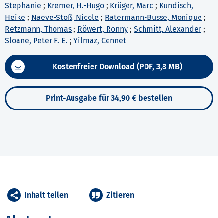
Stephanie
;
Kremer, H.-Hugo
;
Krüger, Marc
;
Kundisch,
Heike
;
Naeve-Stoß, Nicole
;
Ratermann-Busse, Monique
;
Retzmann, Thomas
;
Röwert, Ronny
;
Schmitt, Alexander
;
Sloane, Peter F. E.
;
Yilmaz, Cennet
Kostenfreier Download (PDF, 3,8 MB)
Print-Ausgabe für 34,90 € bestellen
Inhalt teilen
Zitieren