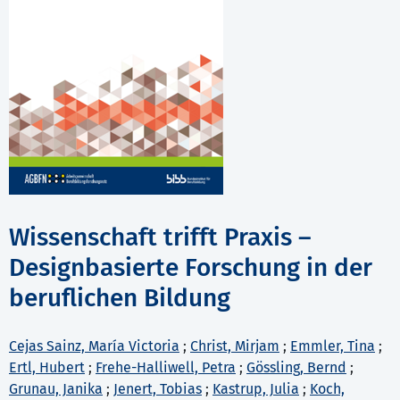
Wissenschaft trifft Praxis –
Designbasierte Forschung in der
beruflichen Bildung
Cejas Sainz, María Victoria
;
Christ, Mirjam
;
Emmler, Tina
;
Ertl, Hubert
;
Frehe-Halliwell, Petra
;
Gössling, Bernd
;
Grunau, Janika
;
Jenert, Tobias
;
Kastrup, Julia
;
Koch,