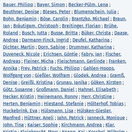
Bauer, Philipp
;
Bayer, Simon
;
Becker-Pülm, Lena
;
Beuthner, Denise
;
Bleses, Peter
;
Blumenschein, Julia
;
Bohn, Benjamin
;
Böse, Carolin
;
Brantzko, Michael
;
Braun,
Jan
;
Bräutigam, Christoph
;
Breitinger, Florian
;
Brühe,
Roland
;
Busch, Jutta
;
Busse, Britta
;
Büker, Christa
;
Daase,
Andrea
;
Darmann-Finck, Ingrid
;
Deufel, Katharina
;
Dichter, Martin
;
Dorn, Sabine
;
Drummer, Katharina
;
Duveneck, Nicole
;
Erichsen, Göntje
;
Fabry, Jan
;
Fischer,
Andreas
;
Fleiner, Micha
;
Fleischmann, Gerlinde
;
Franken,
Annika
;
Frey, Patrick
;
Fuchs, Philipp
;
Gahlen-Hoops,
Wolfgang von
;
Gießler, Wolfram
;
Glodek, Andrea
;
Gramß,
Denise
;
Greißl, Kristina
;
Grunau, Janika
;
Göken, Kirsten
;
Götz, Susanne
;
Großmann, Daniel
;
Hahnel, Elisabeth
;
Hecker, Kristin
;
Heinemann, Ronny
;
Herr, Christine
;
Herten, Benjamin
;
Hiestand, Stefanie
;
Hölterhof, Tobias
;
Huckebrink, Eva
;
Hülsmann, Lisa
;
Hülsken-Giesler,
Manfred
;
Hüttner, Aneli
;
Jahn, Patrick
;
Janneck, Monique
;
John, Tina
;
Kaiser, Sophie
;
Kirchmann, Andrea
;
Klar,
Kristin
;
Kleinknecht, Marc
;
Knapp, Kai
;
Koschel, Wilhelm
;