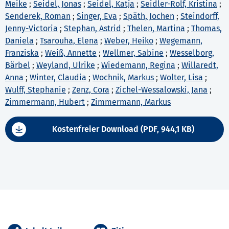
Meike
;
Seidel, Jonas
;
Seidel, Katja
;
Seidler-Rolf, Kristina
;
Senderek, Roman
;
Singer, Eva
;
Späth, Jochen
;
Steindorff,
Jenny-Victoria
;
Stephan, Astrid
;
Thelen, Martina
;
Thomas,
Daniela
;
Tsarouha, Elena
;
Weber, Heiko
;
Wegemann,
Franziska
;
Weiß, Annette
;
Wellmer, Sabine
;
Wesselborg,
Bärbel
;
Weyland, Ulrike
;
Wiedemann, Regina
;
Willaredt,
Anna
;
Winter, Claudia
;
Wochnik, Markus
;
Wolter, Lisa
;
Wulff, Stephanie
;
Zenz, Cora
;
Zichel-Wessalowski, Jana
;
Zimmermann, Hubert
;
Zimmermann, Markus
Kostenfreier Download (PDF, 944,1 KB)