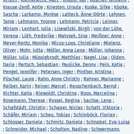
Krause-Zenß, Antje
;
Kriesten, Ursula
;
Kuske, Silke
;
Köpke,
Sascha
;
Larkamp, Myrèse
;
Latteck, Änne-Dörte
;
Lehnen,
Tanja
;
Lehmann, Yvonne
;
Lehmann, Patricia
;
Leimer,
Miriam
;
Lenhart, Julia
;
Lisewitzki, Birgit
;
von der Lühe,
Verena
;
Lüth, Frederike
;
Matysek, Sina
;
Meißner, Anne
;
Meyer-Rentz, Monika
;
Micus-Loos, Christiane
;
Mielenz,
Oliver
;
Mohr, Jutta
;
Möller, Anna Lena
;
Müller, Johanna
;
Müller, Julia
;
Müssigbrodt, Matthias
;
Nagel, Lisa
;
Olden,
Daria
;
Partsch, Sebastian
;
Paulicke, Denny
;
Pein, Katja
;
Pengel, Jennifer
;
Petersen, Inger
;
Pinther, Kristina
;
Püschel, Laura
;
Rahn, Anne Christin
;
Rahner, Marianne
;
Reiber, Karin
;
Reiner, Marcel
;
Reuschenbach, Bernd
;
Richter, Katja
;
Riewoldt, Christina
;
Roos, Marcelina
;
Rosemann, Therese
;
Ryssel, Regina
;
Sachse, Lena
;
Schafstädt, Christin
;
Schaper, Niclas
;
Schatt, Viktoria
;
Schäfer, Miriam
;
Scheu, Tobias
;
Schimböck, Florian
;
Schlosser, Daniela
;
Schmitz, Daniela
;
Schnabel, Eva-Luisa
;
Schneider, Michael
;
Scholten, Nadine
;
Schwermann,