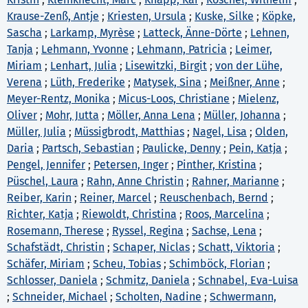
Krause-Zenß, Antje
;
Kriesten, Ursula
;
Kuske, Silke
;
Köpke,
Sascha
;
Larkamp, Myrèse
;
Latteck, Änne-Dörte
;
Lehnen,
Tanja
;
Lehmann, Yvonne
;
Lehmann, Patricia
;
Leimer,
Miriam
;
Lenhart, Julia
;
Lisewitzki, Birgit
;
von der Lühe,
Verena
;
Lüth, Frederike
;
Matysek, Sina
;
Meißner, Anne
;
Meyer-Rentz, Monika
;
Micus-Loos, Christiane
;
Mielenz,
Oliver
;
Mohr, Jutta
;
Möller, Anna Lena
;
Müller, Johanna
;
Müller, Julia
;
Müssigbrodt, Matthias
;
Nagel, Lisa
;
Olden,
Daria
;
Partsch, Sebastian
;
Paulicke, Denny
;
Pein, Katja
;
Pengel, Jennifer
;
Petersen, Inger
;
Pinther, Kristina
;
Püschel, Laura
;
Rahn, Anne Christin
;
Rahner, Marianne
;
Reiber, Karin
;
Reiner, Marcel
;
Reuschenbach, Bernd
;
Richter, Katja
;
Riewoldt, Christina
;
Roos, Marcelina
;
Rosemann, Therese
;
Ryssel, Regina
;
Sachse, Lena
;
Schafstädt, Christin
;
Schaper, Niclas
;
Schatt, Viktoria
;
Schäfer, Miriam
;
Scheu, Tobias
;
Schimböck, Florian
;
Schlosser, Daniela
;
Schmitz, Daniela
;
Schnabel, Eva-Luisa
;
Schneider, Michael
;
Scholten, Nadine
;
Schwermann,