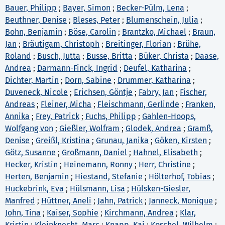
Bauer, Philipp
;
Bayer, Simon
;
Becker-Pülm, Lena
;
Beuthner, Denise
;
Bleses, Peter
;
Blumenschein, Julia
;
Bohn, Benjamin
;
Böse, Carolin
;
Brantzko, Michael
;
Braun,
Jan
;
Bräutigam, Christoph
;
Breitinger, Florian
;
Brühe,
Roland
;
Busch, Jutta
;
Busse, Britta
;
Büker, Christa
;
Daase,
Andrea
;
Darmann-Finck, Ingrid
;
Deufel, Katharina
;
Dichter, Martin
;
Dorn, Sabine
;
Drummer, Katharina
;
Duveneck, Nicole
;
Erichsen, Göntje
;
Fabry, Jan
;
Fischer,
Andreas
;
Fleiner, Micha
;
Fleischmann, Gerlinde
;
Franken,
Annika
;
Frey, Patrick
;
Fuchs, Philipp
;
Gahlen-Hoops,
Wolfgang von
;
Gießler, Wolfram
;
Glodek, Andrea
;
Gramß,
Denise
;
Greißl, Kristina
;
Grunau, Janika
;
Göken, Kirsten
;
Götz, Susanne
;
Großmann, Daniel
;
Hahnel, Elisabeth
;
Hecker, Kristin
;
Heinemann, Ronny
;
Herr, Christine
;
Herten, Benjamin
;
Hiestand, Stefanie
;
Hölterhof, Tobias
;
Huckebrink, Eva
;
Hülsmann, Lisa
;
Hülsken-Giesler,
Manfred
;
Hüttner, Aneli
;
Jahn, Patrick
;
Janneck, Monique
;
John, Tina
;
Kaiser, Sophie
;
Kirchmann, Andrea
;
Klar,
Kristin
;
Kleinknecht, Marc
;
Knapp, Kai
;
Koschel, Wilhelm
;