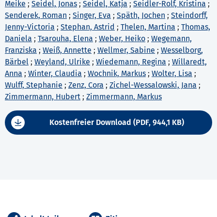
Meike
;
Seidel, Jonas
;
Seidel, Katja
;
Seidler-Rolf, Kristina
;
Senderek, Roman
;
Singer, Eva
;
Späth, Jochen
;
Steindorff,
Jenny-Victoria
;
Stephan, Astrid
;
Thelen, Martina
;
Thomas,
Daniela
;
Tsarouha, Elena
;
Weber, Heiko
;
Wegemann,
Franziska
;
Weiß, Annette
;
Wellmer, Sabine
;
Wesselborg,
Bärbel
;
Weyland, Ulrike
;
Wiedemann, Regina
;
Willaredt,
Anna
;
Winter, Claudia
;
Wochnik, Markus
;
Wolter, Lisa
;
Wulff, Stephanie
;
Zenz, Cora
;
Zichel-Wessalowski, Jana
;
Zimmermann, Hubert
;
Zimmermann, Markus
Kostenfreier Download (PDF, 944,1 KB)