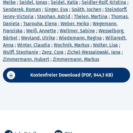
Meike
;
Seidel, Jonas
;
Seidel, Katja
;
Seidler-Rolf, Kristina
;
Senderek, Roman
;
Singer, Eva
;
Späth, Jochen
;
Steindorff,
Jenny-Victoria
;
Stephan, Astrid
;
Thelen, Martina
;
Thomas,
Daniela
;
Tsarouha, Elena
;
Weber, Heiko
;
Wegemann,
Franziska
;
Weiß, Annette
;
Wellmer, Sabine
;
Wesselborg,
Bärbel
;
Weyland, Ulrike
;
Wiedemann, Regina
;
Willaredt,
Anna
;
Winter, Claudia
;
Wochnik, Markus
;
Wolter, Lisa
;
Wulff, Stephanie
;
Zenz, Cora
;
Zichel-Wessalowski, Jana
;
Zimmermann, Hubert
;
Zimmermann, Markus
Kostenfreier Download (PDF, 944,1 KB)