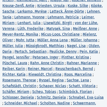
Krause-Zenß, Antje
;
Kriesten, Ursula
;
Kuske, Silke
;
Köpke,
Sascha
;
Larkamp, Myrèse
;
Latteck, Änne-Dörte
;
Lehnen,
Tanja
;
Lehmann, Yvonne
;
Lehmann, Patricia
;
Leimer,
Miriam
;
Lenhart, Julia
;
Lisewitzki, Birgit
;
von der Lühe,
Verena
;
Lüth, Frederike
;
Matysek, Sina
;
Meißner, Anne
;
Meyer-Rentz, Monika
;
Micus-Loos, Christiane
;
Mielenz,
Oliver
;
Mohr, Jutta
;
Möller, Anna Lena
;
Müller, Johanna
;
Müller, Julia
;
Müssigbrodt, Matthias
;
Nagel, Lisa
;
Olden,
Daria
;
Partsch, Sebastian
;
Paulicke, Denny
;
Pein, Katja
;
Pengel, Jennifer
;
Petersen, Inger
;
Pinther, Kristina
;
Püschel, Laura
;
Rahn, Anne Christin
;
Rahner, Marianne
;
Reiber, Karin
;
Reiner, Marcel
;
Reuschenbach, Bernd
;
Richter, Katja
;
Riewoldt, Christina
;
Roos, Marcelina
;
Rosemann, Therese
;
Ryssel, Regina
;
Sachse, Lena
;
Schafstädt, Christin
;
Schaper, Niclas
;
Schatt, Viktoria
;
Schäfer, Miriam
;
Scheu, Tobias
;
Schimböck, Florian
;
Schlosser, Daniela
;
Schmitz, Daniela
;
Schnabel, Eva-Luisa
;
Schneider, Michael
;
Scholten, Nadine
;
Schwermann,