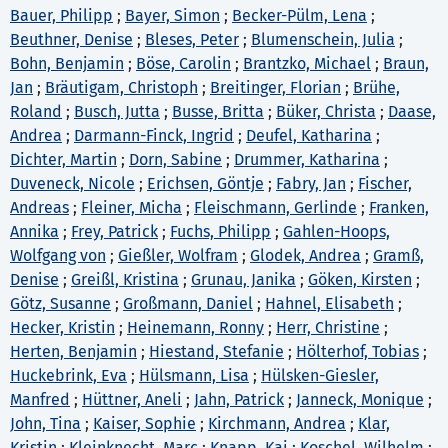
Bauer, Philipp
;
Bayer, Simon
;
Becker-Pülm, Lena
;
Beuthner, Denise
;
Bleses, Peter
;
Blumenschein, Julia
;
Bohn, Benjamin
;
Böse, Carolin
;
Brantzko, Michael
;
Braun,
Jan
;
Bräutigam, Christoph
;
Breitinger, Florian
;
Brühe,
Roland
;
Busch, Jutta
;
Busse, Britta
;
Büker, Christa
;
Daase,
Andrea
;
Darmann-Finck, Ingrid
;
Deufel, Katharina
;
Dichter, Martin
;
Dorn, Sabine
;
Drummer, Katharina
;
Duveneck, Nicole
;
Erichsen, Göntje
;
Fabry, Jan
;
Fischer,
Andreas
;
Fleiner, Micha
;
Fleischmann, Gerlinde
;
Franken,
Annika
;
Frey, Patrick
;
Fuchs, Philipp
;
Gahlen-Hoops,
Wolfgang von
;
Gießler, Wolfram
;
Glodek, Andrea
;
Gramß,
Denise
;
Greißl, Kristina
;
Grunau, Janika
;
Göken, Kirsten
;
Götz, Susanne
;
Großmann, Daniel
;
Hahnel, Elisabeth
;
Hecker, Kristin
;
Heinemann, Ronny
;
Herr, Christine
;
Herten, Benjamin
;
Hiestand, Stefanie
;
Hölterhof, Tobias
;
Huckebrink, Eva
;
Hülsmann, Lisa
;
Hülsken-Giesler,
Manfred
;
Hüttner, Aneli
;
Jahn, Patrick
;
Janneck, Monique
;
John, Tina
;
Kaiser, Sophie
;
Kirchmann, Andrea
;
Klar,
Kristin
;
Kleinknecht, Marc
;
Knapp, Kai
;
Koschel, Wilhelm
;