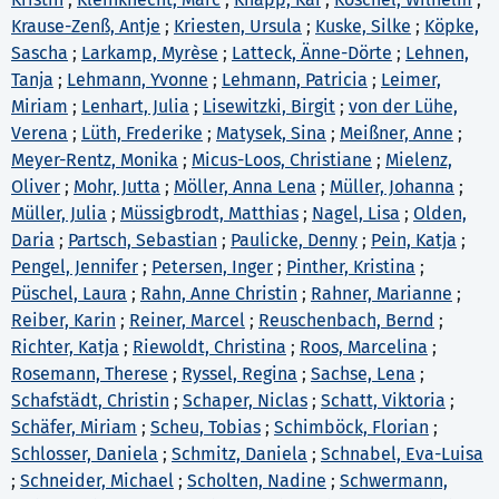
Krause-Zenß, Antje
;
Kriesten, Ursula
;
Kuske, Silke
;
Köpke,
Sascha
;
Larkamp, Myrèse
;
Latteck, Änne-Dörte
;
Lehnen,
Tanja
;
Lehmann, Yvonne
;
Lehmann, Patricia
;
Leimer,
Miriam
;
Lenhart, Julia
;
Lisewitzki, Birgit
;
von der Lühe,
Verena
;
Lüth, Frederike
;
Matysek, Sina
;
Meißner, Anne
;
Meyer-Rentz, Monika
;
Micus-Loos, Christiane
;
Mielenz,
Oliver
;
Mohr, Jutta
;
Möller, Anna Lena
;
Müller, Johanna
;
Müller, Julia
;
Müssigbrodt, Matthias
;
Nagel, Lisa
;
Olden,
Daria
;
Partsch, Sebastian
;
Paulicke, Denny
;
Pein, Katja
;
Pengel, Jennifer
;
Petersen, Inger
;
Pinther, Kristina
;
Püschel, Laura
;
Rahn, Anne Christin
;
Rahner, Marianne
;
Reiber, Karin
;
Reiner, Marcel
;
Reuschenbach, Bernd
;
Richter, Katja
;
Riewoldt, Christina
;
Roos, Marcelina
;
Rosemann, Therese
;
Ryssel, Regina
;
Sachse, Lena
;
Schafstädt, Christin
;
Schaper, Niclas
;
Schatt, Viktoria
;
Schäfer, Miriam
;
Scheu, Tobias
;
Schimböck, Florian
;
Schlosser, Daniela
;
Schmitz, Daniela
;
Schnabel, Eva-Luisa
;
Schneider, Michael
;
Scholten, Nadine
;
Schwermann,