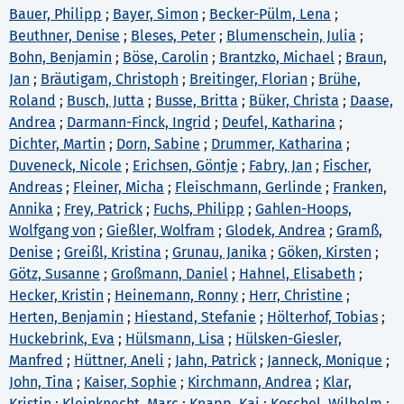
Bauer, Philipp
;
Bayer, Simon
;
Becker-Pülm, Lena
;
Beuthner, Denise
;
Bleses, Peter
;
Blumenschein, Julia
;
Bohn, Benjamin
;
Böse, Carolin
;
Brantzko, Michael
;
Braun,
Jan
;
Bräutigam, Christoph
;
Breitinger, Florian
;
Brühe,
Roland
;
Busch, Jutta
;
Busse, Britta
;
Büker, Christa
;
Daase,
Andrea
;
Darmann-Finck, Ingrid
;
Deufel, Katharina
;
Dichter, Martin
;
Dorn, Sabine
;
Drummer, Katharina
;
Duveneck, Nicole
;
Erichsen, Göntje
;
Fabry, Jan
;
Fischer,
Andreas
;
Fleiner, Micha
;
Fleischmann, Gerlinde
;
Franken,
Annika
;
Frey, Patrick
;
Fuchs, Philipp
;
Gahlen-Hoops,
Wolfgang von
;
Gießler, Wolfram
;
Glodek, Andrea
;
Gramß,
Denise
;
Greißl, Kristina
;
Grunau, Janika
;
Göken, Kirsten
;
Götz, Susanne
;
Großmann, Daniel
;
Hahnel, Elisabeth
;
Hecker, Kristin
;
Heinemann, Ronny
;
Herr, Christine
;
Herten, Benjamin
;
Hiestand, Stefanie
;
Hölterhof, Tobias
;
Huckebrink, Eva
;
Hülsmann, Lisa
;
Hülsken-Giesler,
Manfred
;
Hüttner, Aneli
;
Jahn, Patrick
;
Janneck, Monique
;
John, Tina
;
Kaiser, Sophie
;
Kirchmann, Andrea
;
Klar,
Kristin
;
Kleinknecht, Marc
;
Knapp, Kai
;
Koschel, Wilhelm
;