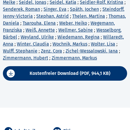
Meike
;
Seidel, Jonas
;
Seidel, Katja
;
Seidler-Rolf, Kristina
;
Senderek, Roman
;
Singer, Eva
;
Späth, Jochen
;
Steindorff,
Jenny-Victoria
;
Stephan, Astrid
;
Thelen, Martina
;
Thomas,
Daniela
;
Tsarouha, Elena
;
Weber, Heiko
;
Wegemann,
Franziska
;
Weiß, Annette
;
Wellmer, Sabine
;
Wesselborg,
Bärbel
;
Weyland, Ulrike
;
Wiedemann, Regina
;
Willaredt,
Anna
;
Winter, Claudia
;
Wochnik, Markus
;
Wolter, Lisa
;
Wulff, Stephanie
;
Zenz, Cora
;
Zichel-Wessalowski, Jana
;
Zimmermann, Hubert
;
Zimmermann, Markus
Kostenfreier Download (PDF, 944,1 KB)