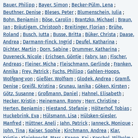
Bauer, Philipp
;
Bayer, Simon
;
Becker-Pülm, Lena
;
Beuthner, Denise
;
Bleses, Peter
;
Blumenschein, Julia
;
Bohn, Benjamin
;
Böse, Carolin
;
Brantzko, Michael
;
Braun,
Jan
;
Bräutigam, Christoph
;
Breitinger, Florian
;
Brühe,
Roland
;
Busch, Jutta
;
Busse, Britta
;
Büker, Christa
;
Daase,
Andrea
;
Darmann-Finck, Ingrid
;
Deufel, Katharina
;
Dichter, Martin
;
Dorn, Sabine
;
Drummer, Katharina
;
Duveneck, Nicole
;
Erichsen, Göntje
;
Fabry, Jan
;
Fischer,
Andreas
;
Fleiner, Micha
;
Fleischmann, Gerlinde
;
Franken,
Annika
;
Frey, Patrick
;
Fuchs, Philipp
;
Gahlen-Hoops,
Wolfgang von
;
Gießler, Wolfram
;
Glodek, Andrea
;
Gramß,
Denise
;
Greißl, Kristina
;
Grunau, Janika
;
Göken, Kirsten
;
Götz, Susanne
;
Großmann, Daniel
;
Hahnel, Elisabeth
;
Hecker, Kristin
;
Heinemann, Ronny
;
Herr, Christine
;
Herten, Benjamin
;
Hiestand, Stefanie
;
Hölterhof, Tobias
;
Huckebrink, Eva
;
Hülsmann, Lisa
;
Hülsken-Giesler,
Manfred
;
Hüttner, Aneli
;
Jahn, Patrick
;
Janneck, Monique
;
John, Tina
;
Kaiser, Sophie
;
Kirchmann, Andrea
;
Klar,
Kristin
;
Kleinknecht, Marc
;
Knapp, Kai
;
Koschel, Wilhelm
;