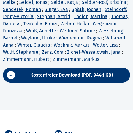
Meike
;
Seidel, Jonas
;
Seidel, Katja
;
Seidler-Rolf, Kristina
;
Senderek, Roman
;
Singer, Eva
;
Späth, Jochen
;
Steindorff,
Jenny-Victoria
;
Stephan, Astrid
;
Thelen, Martina
;
Thomas,
Daniela
;
Tsarouha, Elena
;
Weber, Heiko
;
Wegemann,
Franziska
;
Weiß, Annette
;
Wellmer, Sabine
;
Wesselborg,
Bärbel
;
Weyland, Ulrike
;
Wiedemann, Regina
;
Willaredt,
Anna
;
Winter, Claudia
;
Wochnik, Markus
;
Wolter, Lisa
;
Wulff, Stephanie
;
Zenz, Cora
;
Zichel-Wessalowski, Jana
;
Zimmermann, Hubert
;
Zimmermann, Markus
Kostenfreier Download (PDF, 944,1 KB)