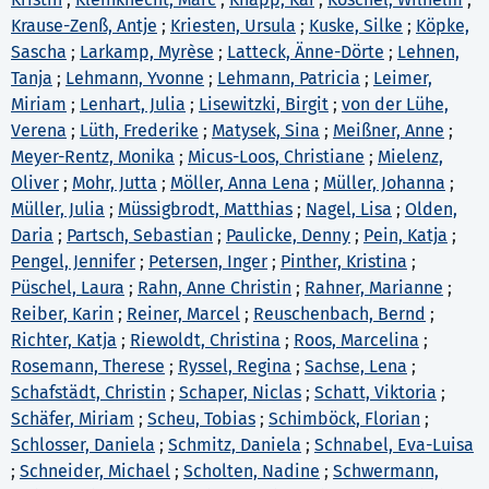
Krause-Zenß, Antje
;
Kriesten, Ursula
;
Kuske, Silke
;
Köpke,
Sascha
;
Larkamp, Myrèse
;
Latteck, Änne-Dörte
;
Lehnen,
Tanja
;
Lehmann, Yvonne
;
Lehmann, Patricia
;
Leimer,
Miriam
;
Lenhart, Julia
;
Lisewitzki, Birgit
;
von der Lühe,
Verena
;
Lüth, Frederike
;
Matysek, Sina
;
Meißner, Anne
;
Meyer-Rentz, Monika
;
Micus-Loos, Christiane
;
Mielenz,
Oliver
;
Mohr, Jutta
;
Möller, Anna Lena
;
Müller, Johanna
;
Müller, Julia
;
Müssigbrodt, Matthias
;
Nagel, Lisa
;
Olden,
Daria
;
Partsch, Sebastian
;
Paulicke, Denny
;
Pein, Katja
;
Pengel, Jennifer
;
Petersen, Inger
;
Pinther, Kristina
;
Püschel, Laura
;
Rahn, Anne Christin
;
Rahner, Marianne
;
Reiber, Karin
;
Reiner, Marcel
;
Reuschenbach, Bernd
;
Richter, Katja
;
Riewoldt, Christina
;
Roos, Marcelina
;
Rosemann, Therese
;
Ryssel, Regina
;
Sachse, Lena
;
Schafstädt, Christin
;
Schaper, Niclas
;
Schatt, Viktoria
;
Schäfer, Miriam
;
Scheu, Tobias
;
Schimböck, Florian
;
Schlosser, Daniela
;
Schmitz, Daniela
;
Schnabel, Eva-Luisa
;
Schneider, Michael
;
Scholten, Nadine
;
Schwermann,