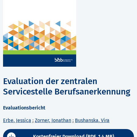
Evaluation der zentralen
Servicestelle Berufsanerkennung
Evaluationsbericht
Erbe, Jessica
;
Zorner, Jonathan
;
Bushanska, Vira
Kostenfreier Download (PDF, 1,4 MB)