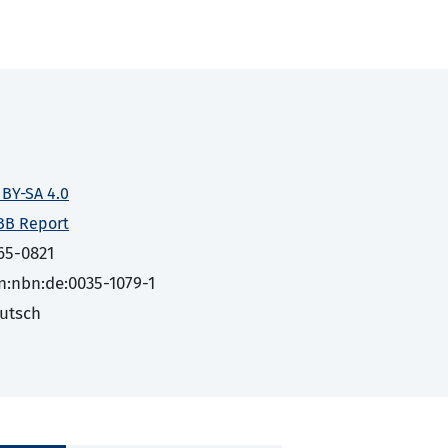
 BY-SA 4.0
BB Report
65-0821
n:nbn:de:0035-1079-1
utsch