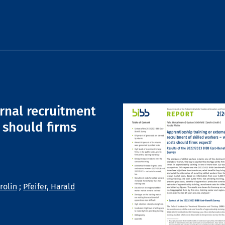
ernal recruitment
 should firms
rolin
;
Pfeifer, Harald