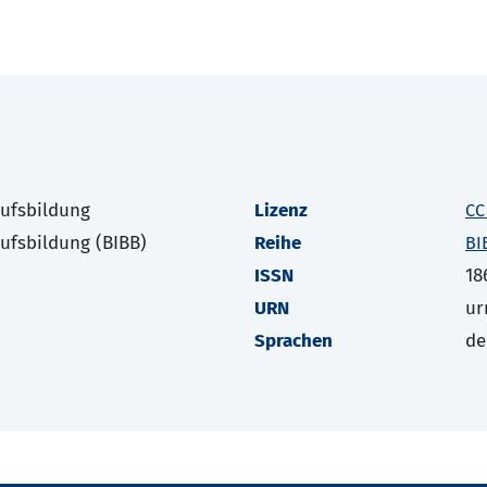
rufsbildung
Lizenz
CC
rufsbildung (BIBB)
Reihe
BI
ISSN
18
URN
ur
Sprachen
de