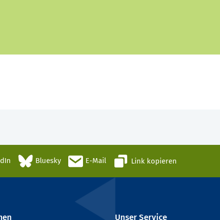
edIn
Bluesky
E-Mail
Link kopieren
men
Unser Service