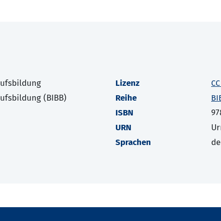
rufsbildung
Lizenz
CC
rufsbildung (BIBB)
Reihe
BI
ISBN
97
URN
Ur
Sprachen
de