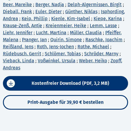
Beer, Mareike
;
Berger, Nadja
;
Delph-Algermissen, Birgit
;
Dieball, Frank
;
Euler, Dieter
;
Günther, Niklas
;
Isphording,
Andrea
;
Keip, Phillip
;
Kienle, Kim-Isabel
;
Kiepe, Karina
;
Krause-Zenß, Antje
;
Kreienmeier, Heike
;
Lemm, Lasse
;
Liehr, Jennifer
;
Lucht, Martina
;
Müller, Claudia
;
Pfeiffer,
Malena
;
Pranger, Jan
;
Quirin, Simone
;
Raschke, Joachim
;
Reißland, Jens
;
Roth, Jens-Jochen
;
Rothe, Michael
;
Rüdebusch, Gerrit
;
Schlömer, Tobias
;
Schröder, Marny
;
Vieback, Linda
;
Voßwinkel, Ursula
;
Weber, Heiko
;
Zopff,
Andreas
Kostenfreier Download (PDF, 3,2 MB)
Print-Ausgabe für 39,90 € bestellen