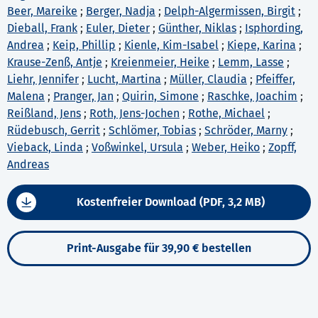
Beer, Mareike
;
Berger, Nadja
;
Delph-Algermissen, Birgit
;
Dieball, Frank
;
Euler, Dieter
;
Günther, Niklas
;
Isphording,
Andrea
;
Keip, Phillip
;
Kienle, Kim-Isabel
;
Kiepe, Karina
;
Krause-Zenß, Antje
;
Kreienmeier, Heike
;
Lemm, Lasse
;
Liehr, Jennifer
;
Lucht, Martina
;
Müller, Claudia
;
Pfeiffer,
Malena
;
Pranger, Jan
;
Quirin, Simone
;
Raschke, Joachim
;
Reißland, Jens
;
Roth, Jens-Jochen
;
Rothe, Michael
;
Rüdebusch, Gerrit
;
Schlömer, Tobias
;
Schröder, Marny
;
Vieback, Linda
;
Voßwinkel, Ursula
;
Weber, Heiko
;
Zopff,
Andreas
Kostenfreier Download (PDF, 3,2 MB)
Print-Ausgabe für 39,90 € bestellen