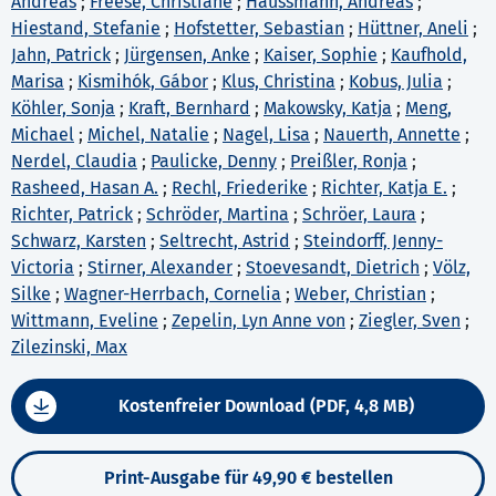
Andreas
;
Freese, Christiane
;
Haussmann, Andreas
;
Hiestand, Stefanie
;
Hofstetter, Sebastian
;
Hüttner, Aneli
;
Jahn, Patrick
;
Jürgensen, Anke
;
Kaiser, Sophie
;
Kaufhold,
Marisa
;
Kismihók, Gábor
;
Klus, Christina
;
Kobus, Julia
;
Köhler, Sonja
;
Kraft, Bernhard
;
Makowsky, Katja
;
Meng,
Michael
;
Michel, Natalie
;
Nagel, Lisa
;
Nauerth, Annette
;
Nerdel, Claudia
;
Paulicke, Denny
;
Preißler, Ronja
;
Rasheed, Hasan A.
;
Rechl, Friederike
;
Richter, Katja E.
;
Richter, Patrick
;
Schröder, Martina
;
Schröer, Laura
;
Schwarz, Karsten
;
Seltrecht, Astrid
;
Steindorff, Jenny-
Victoria
;
Stirner, Alexander
;
Stoevesandt, Dietrich
;
Völz,
Silke
;
Wagner-Herrbach, Cornelia
;
Weber, Christian
;
Wittmann, Eveline
;
Zepelin, Lyn Anne von
;
Ziegler, Sven
;
Zilezinski, Max
Kostenfreier Download (PDF, 4,8 MB)
Print-Ausgabe für 49,90 € bestellen