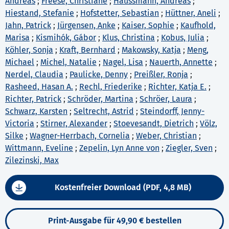
Andreas
;
Freese, Christiane
;
Haussmann, Andreas
;
Hiestand, Stefanie
;
Hofstetter, Sebastian
;
Hüttner, Aneli
;
Jahn, Patrick
;
Jürgensen, Anke
;
Kaiser, Sophie
;
Kaufhold,
Marisa
;
Kismihók, Gábor
;
Klus, Christina
;
Kobus, Julia
;
Köhler, Sonja
;
Kraft, Bernhard
;
Makowsky, Katja
;
Meng,
Michael
;
Michel, Natalie
;
Nagel, Lisa
;
Nauerth, Annette
;
Nerdel, Claudia
;
Paulicke, Denny
;
Preißler, Ronja
;
Rasheed, Hasan A.
;
Rechl, Friederike
;
Richter, Katja E.
;
Richter, Patrick
;
Schröder, Martina
;
Schröer, Laura
;
Schwarz, Karsten
;
Seltrecht, Astrid
;
Steindorff, Jenny-
Victoria
;
Stirner, Alexander
;
Stoevesandt, Dietrich
;
Völz,
Silke
;
Wagner-Herrbach, Cornelia
;
Weber, Christian
;
Wittmann, Eveline
;
Zepelin, Lyn Anne von
;
Ziegler, Sven
;
Zilezinski, Max
Kostenfreier Download (PDF, 4,8 MB)
Print-Ausgabe für 49,90 € bestellen