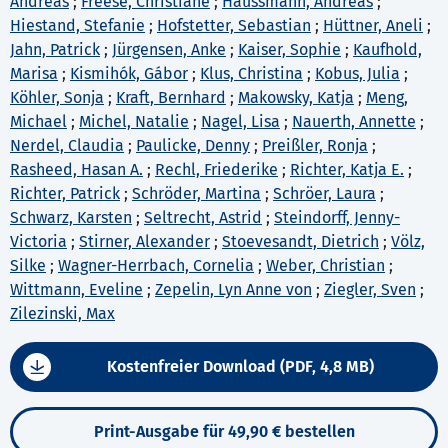
Andreas
;
Freese, Christiane
;
Haussmann, Andreas
;
Hiestand, Stefanie
;
Hofstetter, Sebastian
;
Hüttner, Aneli
;
Jahn, Patrick
;
Jürgensen, Anke
;
Kaiser, Sophie
;
Kaufhold,
Marisa
;
Kismihók, Gábor
;
Klus, Christina
;
Kobus, Julia
;
Köhler, Sonja
;
Kraft, Bernhard
;
Makowsky, Katja
;
Meng,
Michael
;
Michel, Natalie
;
Nagel, Lisa
;
Nauerth, Annette
;
Nerdel, Claudia
;
Paulicke, Denny
;
Preißler, Ronja
;
Rasheed, Hasan A.
;
Rechl, Friederike
;
Richter, Katja E.
;
Richter, Patrick
;
Schröder, Martina
;
Schröer, Laura
;
Schwarz, Karsten
;
Seltrecht, Astrid
;
Steindorff, Jenny-
Victoria
;
Stirner, Alexander
;
Stoevesandt, Dietrich
;
Völz,
Silke
;
Wagner-Herrbach, Cornelia
;
Weber, Christian
;
Wittmann, Eveline
;
Zepelin, Lyn Anne von
;
Ziegler, Sven
;
Zilezinski, Max
Kostenfreier Download (PDF, 4,8 MB)
Print-Ausgabe für 49,90 € bestellen