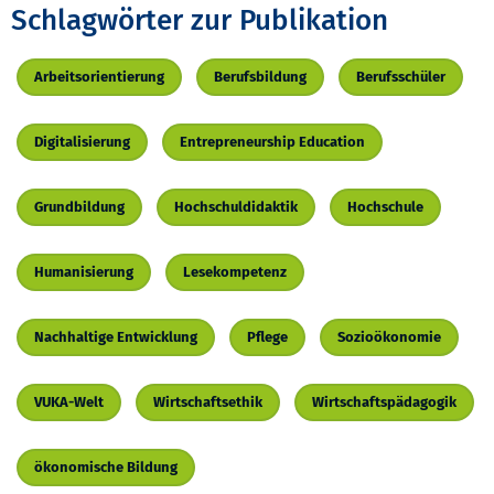
Schlagwörter zur Publikation
Arbeitsorientierung
Berufsbildung
Berufsschüler
Digitalisierung
Entrepreneurship Education
Grundbildung
Hochschuldidaktik
Hochschule
Humanisierung
Lesekompetenz
Nachhaltige Entwicklung
Pflege
Sozioökonomie
VUKA-Welt
Wirtschaftsethik
Wirtschaftspädagogik
ökonomische Bildung