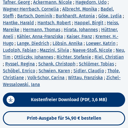
Tafner, Georg
;
Ackermann, Nicole
;
Hagedorn, Udo
;
Wagner-Herrbach, Cornelia
;
Albrecht, Monika
;
Badel,
Steffi
;
Bartsch, Dominik
;
Burkhardt, Antonia
;
Göse, Lydia
;
Hantke, Harald
;
Hantsch, Robert
;
Happel, Birgit
;
Heiss,
Mareike
;
Hermann, Thomas
;
Hirata, Johannes
;
Hüttner,
Aneli
;
Kähler, Anna-Franziska
;
Kaiser, Franz
;
Kremer, H.-
Hugo
;
Lange, Diedrich
;
Löbsin, Annika
;
Loewer, Katrin
;
Ludolph, Fabian
;
Mazzini, Silvia
;
Naeve-Stoß, Nicole
;
Neu,
Tim
;
Ottliczky, Johannes
;
Richter, Stefanie
;
Riel, Christian
;
Ryssel, Regina
;
Schank, Christoph
;
Schlömer, Tobias
;
Schöbel, Enrico
;
Schwien, Karen
;
Sidler, Claudio
;
Thole,
Christiane
;
Volk-Schor, Carina
;
Wittau, Franziska
;
Zichel-
Wessalowski, Jana
Kostenfreier Download (PDF, 3,6 MB)
Print-Ausgabe für 54,90 € bestellen