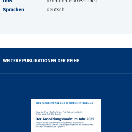
URN
urn:nbn:de:0035-1114-2
Sprachen
deutsch
WEITERE PUBLIKATIONEN DER REIHE