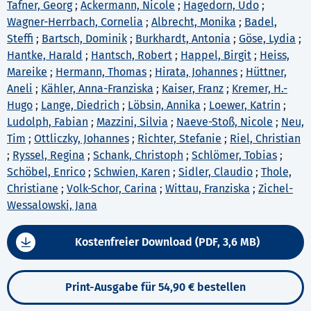
Tafner, Georg
;
Ackermann, Nicole
;
Hagedorn, Udo
;
Wagner-Herrbach, Cornelia
;
Albrecht, Monika
;
Badel,
Steffi
;
Bartsch, Dominik
;
Burkhardt, Antonia
;
Göse, Lydia
;
Hantke, Harald
;
Hantsch, Robert
;
Happel, Birgit
;
Heiss,
Mareike
;
Hermann, Thomas
;
Hirata, Johannes
;
Hüttner,
Aneli
;
Kähler, Anna-Franziska
;
Kaiser, Franz
;
Kremer, H.-
Hugo
;
Lange, Diedrich
;
Löbsin, Annika
;
Loewer, Katrin
;
Ludolph, Fabian
;
Mazzini, Silvia
;
Naeve-Stoß, Nicole
;
Neu,
Tim
;
Ottliczky, Johannes
;
Richter, Stefanie
;
Riel, Christian
;
Ryssel, Regina
;
Schank, Christoph
;
Schlömer, Tobias
;
Schöbel, Enrico
;
Schwien, Karen
;
Sidler, Claudio
;
Thole,
Christiane
;
Volk-Schor, Carina
;
Wittau, Franziska
;
Zichel-
Wessalowski, Jana
Kostenfreier Download (PDF, 3,6 MB)
Print-Ausgabe für 54,90 € bestellen