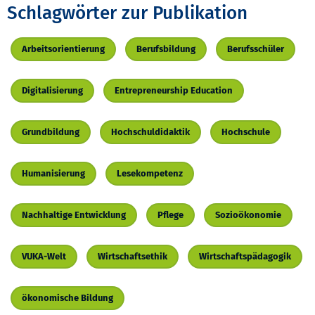
Schlagwörter zur Publikation
Arbeitsorientierung
Berufsbildung
Berufsschüler
Digitalisierung
Entrepreneurship Education
Grundbildung
Hochschuldidaktik
Hochschule
Humanisierung
Lesekompetenz
Nachhaltige Entwicklung
Pflege
Sozioökonomie
VUKA-Welt
Wirtschaftsethik
Wirtschaftspädagogik
ökonomische Bildung