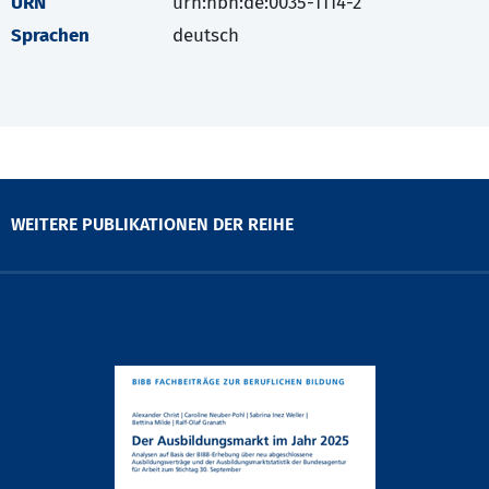
URN
urn:nbn:de:0035-1114-2
Sprachen
deutsch
WEITERE PUBLIKATIONEN DER REIHE