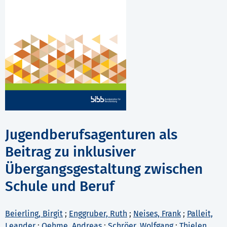
Jugendberufsagenturen als
Beitrag zu inklusiver
Übergangsgestaltung zwischen
Schule und Beruf
Beierling, Birgit
;
Enggruber, Ruth
;
Neises, Frank
;
Palleit,
Leander
;
Oehme, Andreas
;
Schröer, Wolfgang
;
Thielen,