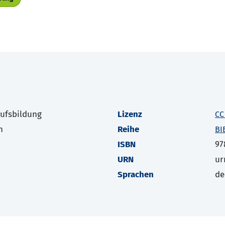
rufsbildung
Lizenz
CC
h
Reihe
BI
ISBN
97
URN
ur
Sprachen
de