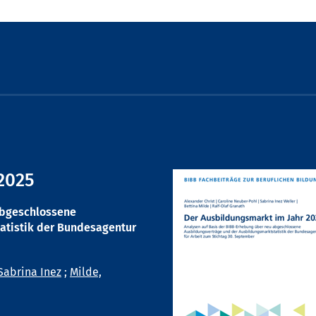
2025
abgeschlossene
atistik der Bundesagentur
Sabrina Inez
;
Milde,