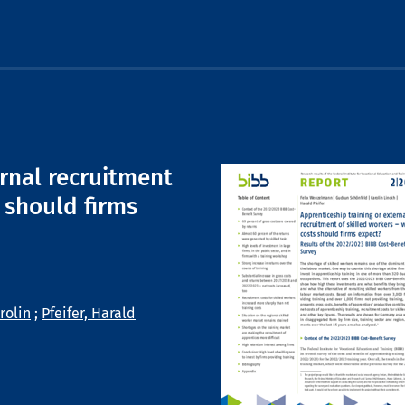
ernal recruitment
 should firms
rolin
;
Pfeifer, Harald