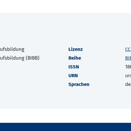
rufsbildung
Lizenz
CC
rufsbildung (BIBB)
Reihe
BI
ISSN
18
URN
ur
Sprachen
de