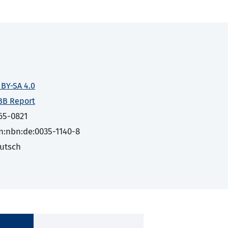
 BY-SA 4.0
BB Report
65-0821
n:nbn:de:0035-1140-8
utsch