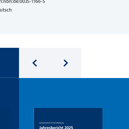
n:nbn:de:0035-1166-5
utsch