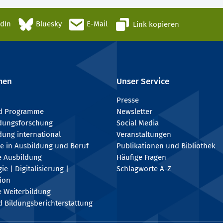
edIn
Bluesky
E-Mail
Link kopieren
men
Unser Service
Presse
nd Programme
Newsletter
ldungsforschung
Social Media
dung international
Veranstaltungen
e in Ausbildung und Beruf
Publikationen und Bibliothek
e Ausbildung
Häufige Fragen
e | Digitalisierung |
Schlagworte A-Z
tion
e Weiterbildung
 Bildungsberichterstattung