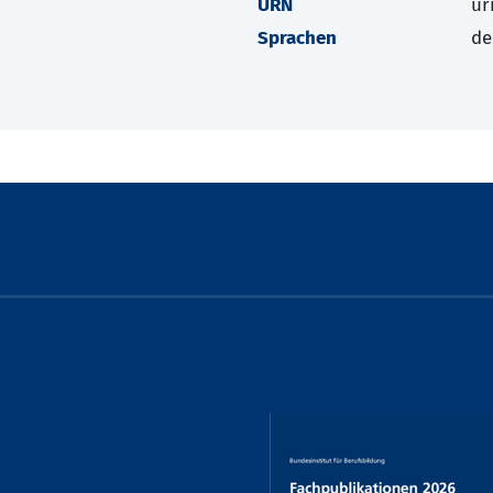
URN
ur
Sprachen
de