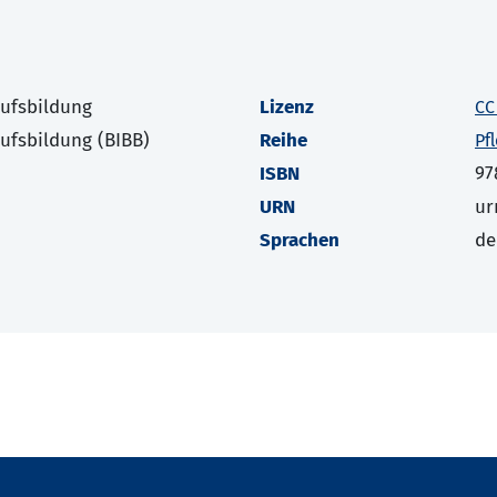
rufsbildung
Lizenz
CC
rufsbildung (BIBB)
Reihe
Pf
ISBN
97
URN
ur
Sprachen
de