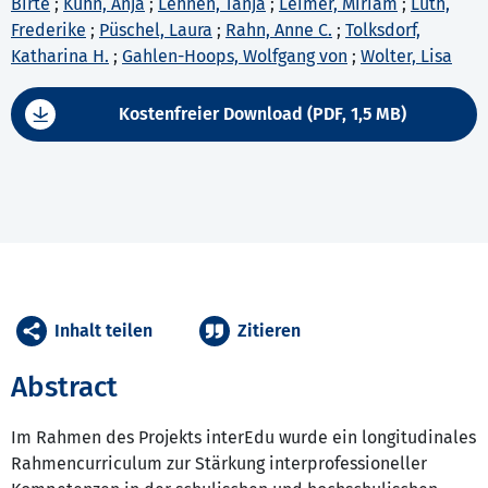
Birte
;
Kühn, Anja
;
Lehnen, Tanja
;
Leimer, Miriam
;
Lüth,
Frederike
;
Püschel, Laura
;
Rahn, Anne C.
;
Tolksdorf,
Katharina H.
;
Gahlen-Hoops, Wolfgang von
;
Wolter, Lisa
Kostenfreier Download (PDF, 1,5 MB)
Inhalt teilen
Zitieren
Abstract
Im Rahmen des Projekts interEdu wurde ein longitudinales
Rahmencurriculum zur Stärkung interprofessioneller