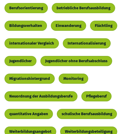
Berufsorientierung
betriebliche Berufsausbildung
Bildungsverhalten
Einwanderung
Flüchtling
internationaler Vergleich
Internationalisierung
Jugendlicher
Jugendlicher ohne Berufsabschluss
Migrationshintergrund
Monitoring
Neuordnung der Ausbildungsberufe
Pflegeberuf
quantitative Angaben
schulische Berufsausbildung
Weiterbildungsangebot
Weiterbildungsbeteiligung