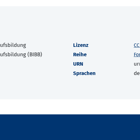
rufsbildung
Lizenz
CC
rufsbildung (BIBB)
Reihe
Fo
URN
ur
Sprachen
de