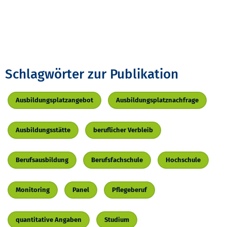
Schlagwörter zur Publikation
Ausbildungsplatzangebot
Ausbildungsplatznachfrage
Ausbildungsstätte
beruflicher Verbleib
Berufsausbildung
Berufsfachschule
Hochschule
Monitoring
Panel
Pflegeberuf
quantitative Angaben
Studium