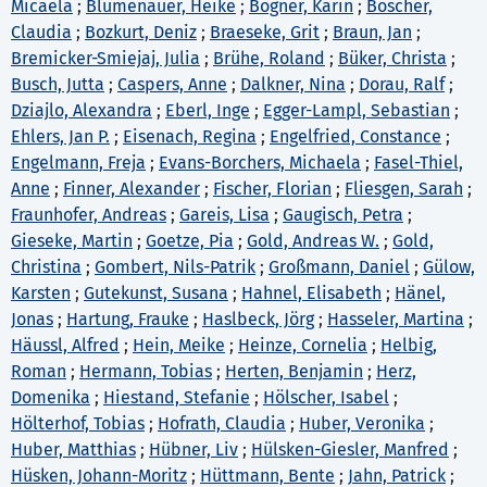
Micaela
;
Blumenauer, Heike
;
Bogner, Karin
;
Boscher,
Claudia
;
Bozkurt, Deniz
;
Braeseke, Grit
;
Braun, Jan
;
Bremicker-Smiejaj, Julia
;
Brühe, Roland
;
Büker, Christa
;
Busch, Jutta
;
Caspers, Anne
;
Dalkner, Nina
;
Dorau, Ralf
;
Dziajlo, Alexandra
;
Eberl, Inge
;
Egger-Lampl, Sebastian
;
Ehlers, Jan P.
;
Eisenach, Regina
;
Engelfried, Constance
;
Engelmann, Freja
;
Evans-Borchers, Michaela
;
Fasel-Thiel,
Anne
;
Finner, Alexander
;
Fischer, Florian
;
Fliesgen, Sarah
;
Fraunhofer, Andreas
;
Gareis, Lisa
;
Gaugisch, Petra
;
Gieseke, Martin
;
Goetze, Pia
;
Gold, Andreas W.
;
Gold,
Christina
;
Gombert, Nils-Patrik
;
Großmann, Daniel
;
Gülow,
Karsten
;
Gutekunst, Susana
;
Hahnel, Elisabeth
;
Hänel,
Jonas
;
Hartung, Frauke
;
Haslbeck, Jörg
;
Hasseler, Martina
;
Häussl, Alfred
;
Hein, Meike
;
Heinze, Cornelia
;
Helbig,
Roman
;
Hermann, Tobias
;
Herten, Benjamin
;
Herz,
Domenika
;
Hiestand, Stefanie
;
Hölscher, Isabel
;
Hölterhof, Tobias
;
Hofrath, Claudia
;
Huber, Veronika
;
Huber, Matthias
;
Hübner, Liv
;
Hülsken-Giesler, Manfred
;
Hüsken, Johann-Moritz
;
Hüttmann, Bente
;
Jahn, Patrick
;