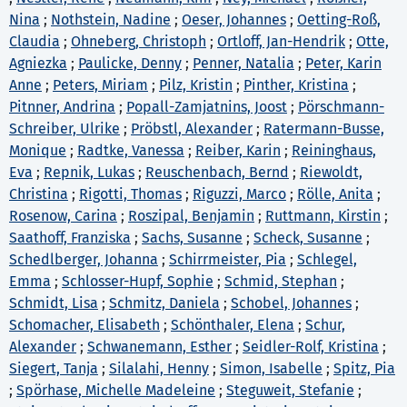
Nina
;
Nothstein, Nadine
;
Oeser, Johannes
;
Oetting-Roß,
Claudia
;
Ohneberg, Christoph
;
Ortloff, Jan-Hendrik
;
Otte,
Agniezka
;
Paulicke, Denny
;
Penner, Natalia
;
Peter, Karin
Anne
;
Peters, Miriam
;
Pilz, Kristin
;
Pinther, Kristina
;
Pitnner, Andrina
;
Popall-Zamjatnins, Joost
;
Pörschmann-
Schreiber, Ulrike
;
Pröbstl, Alexander
;
Ratermann-Busse,
Monique
;
Radtke, Vanessa
;
Reiber, Karin
;
Reininghaus,
Eva
;
Repnik, Lukas
;
Reuschenbach, Bernd
;
Riewoldt,
Christina
;
Rigotti, Thomas
;
Riguzzi, Marco
;
Rölle, Anita
;
Rosenow, Carina
;
Roszipal, Benjamin
;
Ruttmann, Kirstin
;
Saathoff, Franziska
;
Sachs, Susanne
;
Scheck, Susanne
;
Schedlberger, Johanna
;
Schirrmeister, Pia
;
Schlegel,
Emma
;
Schlosser-Hupf, Sophie
;
Schmid, Stephan
;
Schmidt, Lisa
;
Schmitz, Daniela
;
Schobel, Johannes
;
Schomacher, Elisabeth
;
Schönthaler, Elena
;
Schur,
Alexander
;
Schwanemann, Esther
;
Seidler-Rolf, Kristina
;
Siegert, Tanja
;
Silalahi, Henny
;
Simon, Isabelle
;
Spitz, Pia
;
Spörhase, Michelle Madeleine
;
Steguweit, Stefanie
;