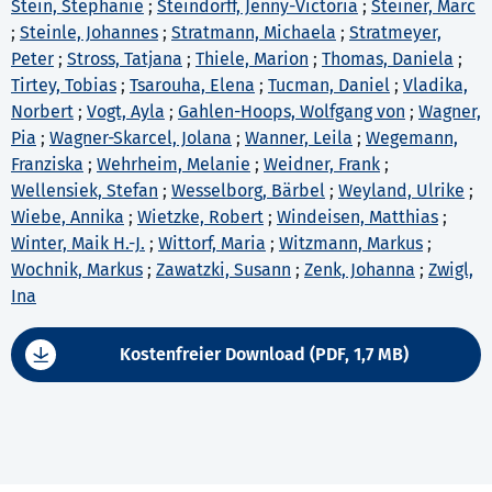
Stein, Stephanie
;
Steindorff, Jenny-Victoria
;
Steiner, Marc
;
Steinle, Johannes
;
Stratmann, Michaela
;
Stratmeyer,
Peter
;
Stross, Tatjana
;
Thiele, Marion
;
Thomas, Daniela
;
Tirtey, Tobias
;
Tsarouha, Elena
;
Tucman, Daniel
;
Vladika,
Norbert
;
Vogt, Ayla
;
Gahlen-Hoops, Wolfgang von
;
Wagner,
Pia
;
Wagner-Skarcel, Jolana
;
Wanner, Leila
;
Wegemann,
Franziska
;
Wehrheim, Melanie
;
Weidner, Frank
;
Wellensiek, Stefan
;
Wesselborg, Bärbel
;
Weyland, Ulrike
;
Wiebe, Annika
;
Wietzke, Robert
;
Windeisen, Matthias
;
Winter, Maik H.-J.
;
Wittorf, Maria
;
Witzmann, Markus
;
Wochnik, Markus
;
Zawatzki, Susann
;
Zenk, Johanna
;
Zwigl,
Ina
Kostenfreier Download (PDF, 1,7 MB)