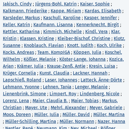
Jakisch, Cindy
;
Jürgens-Bohl, Katrin
;
Kaiser, Sophie
;
Kalkmann, Friederike
;
Kappe, Miriam
;
Kardas, Elisabeth
;
Karsleder, Markus
;
Kaschull, Karoline
;
Kasper, Jennifer
;
Keller, Katrin
;
Kaufmann, Lisanna
;
Kennerknecht, Birgit
;
Kettler, Katharina
;
Kimmich, Michelle
;
Kindl, Vera
;
Klar,
Kristin
;
Klassen, Kristine
;
Kleiber-Bischof, Christine
;
Klotz,
Susanne
;
Knoblauch, Flavian
;
Knott, Judith
;
Koch, Ulrike
;
Kocks, Andreas
;
Team, KompIGA
;
Köppen, Julia
;
Koschel,
Wilhelm
;
Kößler, Melanie
;
Köster-Lange, Johanna
;
Kozica,
Arjan
;
Krämer, Julia
;
Krause-Zenß, Antje
;
Kresin, Luisa
;
Krüger, Cornelia
;
Kunst, Claudia
;
Lackner, Hannah
;
Lapschieß, Roland
;
Laser, Johannes
;
Latteck, Änne-Dörte
;
Lehmann, Yvonne
;
Lehnen, Tanja
;
Lenger, Melanie
;
Lienenbrink, Simone
;
Limpert, Roy
;
Lindenberg, Nicole
;
Lorenz, Lena
;
Maier, Claudia B.
;
Maier, Tobias
;
Markus,
Christian
;
Mayer, Ute
;
Mehrl, Alexander
;
Meyer, Gabriele
;
Moos, Doreen
;
Müller, Julia
;
Müller, David
;
Müller, Martina
;
Müller-Schilling, Martina
;
Müller, Normann
;
Nazer, Hanna
;
Nestler, René
;
Neumann, Kim
;
Ney, Michael
;
Rößner,