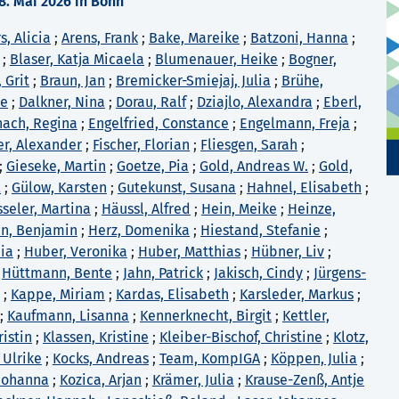
. Mai 2026 in Bonn
s, Alicia
;
Arens, Frank
;
Bake, Mareike
;
Batzoni, Hanna
;
;
Blaser, Katja Micaela
;
Blumenauer, Heike
;
Bogner,
 Grit
;
Braun, Jan
;
Bremicker-Smiejaj, Julia
;
Brühe,
ne
;
Dalkner, Nina
;
Dorau, Ralf
;
Dziajlo, Alexandra
;
Eberl,
nach, Regina
;
Engelfried, Constance
;
Engelmann, Freja
;
er, Alexander
;
Fischer, Florian
;
Fliesgen, Sarah
;
;
Gieseke, Martin
;
Goetze, Pia
;
Gold, Andreas W.
;
Gold,
l
;
Gülow, Karsten
;
Gutekunst, Susana
;
Hahnel, Elisabeth
;
seler, Martina
;
Häussl, Alfred
;
Hein, Meike
;
Heinze,
n, Benjamin
;
Herz, Domenika
;
Hiestand, Stefanie
;
dia
;
Huber, Veronika
;
Huber, Matthias
;
Hübner, Liv
;
;
Hüttmann, Bente
;
Jahn, Patrick
;
Jakisch, Cindy
;
Jürgens-
;
Kappe, Miriam
;
Kardas, Elisabeth
;
Karsleder, Markus
;
;
Kaufmann, Lisanna
;
Kennerknecht, Birgit
;
Kettler,
ristin
;
Klassen, Kristine
;
Kleiber-Bischof, Christine
;
Klotz,
 Ulrike
;
Kocks, Andreas
;
Team, KompIGA
;
Köppen, Julia
;
 Johanna
;
Kozica, Arjan
;
Krämer, Julia
;
Krause-Zenß, Antje