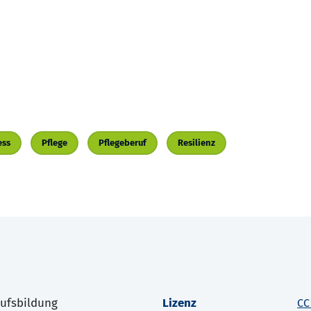
ess
Pflege
Pflegeberuf
Resilienz
rufsbildung
Lizenz
CC