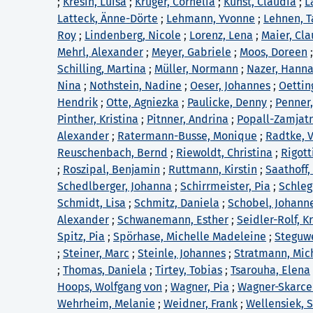
;
Kresin, Luisa
;
Krüger, Cornelia
;
Kunst, Claudia
;
L
Latteck, Änne-Dörte
;
Lehmann, Yvonne
;
Lehnen, T
Roy
;
Lindenberg, Nicole
;
Lorenz, Lena
;
Maier, Cla
Mehrl, Alexander
;
Meyer, Gabriele
;
Moos, Doreen
Schilling, Martina
;
Müller, Normann
;
Nazer, Hann
Nina
;
Nothstein, Nadine
;
Oeser, Johannes
;
Oettin
Hendrik
;
Otte, Agniezka
;
Paulicke, Denny
;
Penner,
Pinther, Kristina
;
Pitnner, Andrina
;
Popall-Zamjatn
Alexander
;
Ratermann-Busse, Monique
;
Radtke, 
Reuschenbach, Bernd
;
Riewoldt, Christina
;
Rigott
;
Roszipal, Benjamin
;
Ruttmann, Kirstin
;
Saathoff,
Schedlberger, Johanna
;
Schirrmeister, Pia
;
Schle
Schmidt, Lisa
;
Schmitz, Daniela
;
Schobel, Johann
Alexander
;
Schwanemann, Esther
;
Seidler-Rolf, K
Spitz, Pia
;
Spörhase, Michelle Madeleine
;
Steguwe
;
Steiner, Marc
;
Steinle, Johannes
;
Stratmann, Mic
;
Thomas, Daniela
;
Tirtey, Tobias
;
Tsarouha, Elena
Hoops, Wolfgang von
;
Wagner, Pia
;
Wagner-Skarcel
Wehrheim, Melanie
;
Weidner, Frank
;
Wellensiek, 