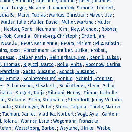
ackner, Hannah
;
Lapschieß, Roland
;
Laser, Johannes
;
anja
;
Lenger, Melanie
;
Lienenbrink, Simone
;
Limpert,
udia B.
;
Maier, Tobias
;
Markus, Christian
;
Mayer, Ute
;
;
Müller, Julia
;
Müller, David
;
Müller, Martina
;
Müller-
a
;
Nestler, René
;
Neumann, Kim
;
Ney, Michael
;
Rößner,
g-Roß, Claudia
;
Ohneberg, Christoph
;
Ortloff, Jan-
 Natalia
;
Peter, Karin Anne
;
Peters, Miriam
;
Pilz, Kristin
;
ins, Joost
;
Pörschmann-Schreiber, Ulrike
;
Pröbstl,
Vanessa
;
Reiber, Karin
;
Reininghaus, Eva
;
Repnik, Lukas
;
i, Thomas
;
Riguzzi, Marco
;
Rölle, Anita
;
Rosenow, Carina
 Franziska
;
Sachs, Susanne
;
Scheck, Susanne
;
gel, Emma
;
Schlosser-Hupf, Sophie
;
Schmid, Stephan
;
es
;
Schomacher, Elisabeth
;
Schönthaler, Elena
;
Schur,
ristina
;
Siegert, Tanja
;
Silalahi, Henny
;
Simon, Isabelle
;
it, Stefanie
;
Stein, Stephanie
;
Steindorff, Jenny-Victoria
haela
;
Stratmeyer, Peter
;
Stross, Tatjana
;
Thiele, Marion
;
Tucman, Daniel
;
Vladika, Norbert
;
Vogt, Ayla
;
Gahlen-
, Jolana
;
Wanner, Leila
;
Wegemann, Franziska
;
Stefan
;
Wesselborg, Bärbel
;
Weyland, Ulrike
;
Wiebe,