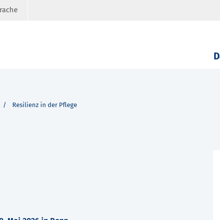
prache
D
Resilienz in der Pflege