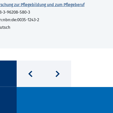
rschung zur Pflegebildung und zum Pflegeberuf
8-3-96208-580-3
n:nbn:de:0035-1243-2
utsch