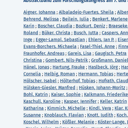
Abstractband zum Forschungskongress am 7. und 8
Aigner, Johanna
;
Albaladejo-Fuertes, Sheila
;
Alber
Behrend, Melissa
;
Beilein, Julia
;
Benkert, Marlene
Karin
;
Boscher, Claudia
;
Bozkurt, Deniz
;
Braeseke,
Roland
;
Büker, Christa
;
Busch, Jutta
;
Caspers, An
Inge
;
Egger-Lampl, Sebastian
;
Ehlers, Jan P.
;
Eise
Evans-Borchers, Michaela
;
Fasel-Thiel, Anne
;
Finn
Fraunhofer, Andreas
;
Gareis, Lisa
;
Gaugisch, Petra
Christina
;
Gombert, Nils-Patrik
;
Großmann, Danie
Hänel, Jonas
;
Hartung, Frauke
;
Haslbeck, Jörg
;
Has
Cornelia
;
Helbig, Roman
;
Hermann, Tobias
;
Herte
Hölscher, Isabel
;
Hölterhof, Tobias
;
Hofrath, Clau
Hülsken-Giesler, Manfred
;
Hüsken, Johann-Moritz
Bohl, Katrin
;
Kaiser, Sophie
;
Kalkmann, Friederike
Kaschull, Karoline
;
Kasper, Jennifer
;
Keller, Katrin
Katharina
;
Kimmich, Michelle
;
Kindl, Vera
;
Klar, K
Susanne
;
Knoblauch, Flavian
;
Knott, Judith
;
Koch,
Koschel, Wilhelm
;
Kößler, Melanie
;
Köster-Lange,