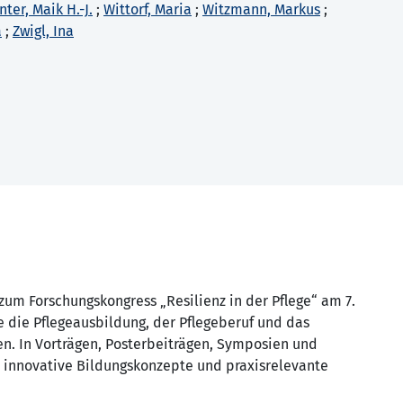
nter, Maik H.-J.
;
Wittorf, Maria
;
Witzmann, Markus
;
a
;
Zwigl, Ina
um Forschungskongress „Resilienz in der Pflege“ am 7.
e die Pflegeausbildung, der Pflegeberuf und das
en. In Vorträgen, Posterbeiträgen, Symposien und
 innovative Bildungskonzepte und praxisrelevante