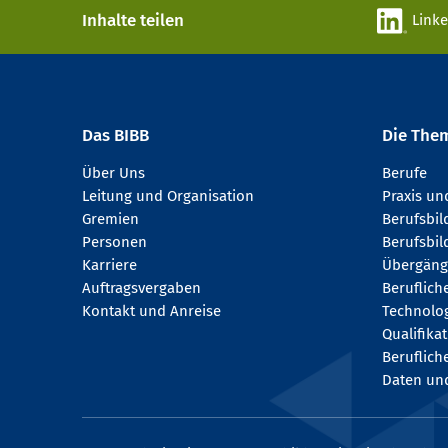
Inhalte teilen
Link
Das BIBB
Die The
Über Uns
Berufe
Leitung und Organisation
Praxis u
Gremien
Berufsbi
Personen
Berufsbil
Karriere
Übergäng
Auftragsvergaben
Beruflich
Kontakt und Anreise
Technologi
Qualifika
Beruflich
Daten und