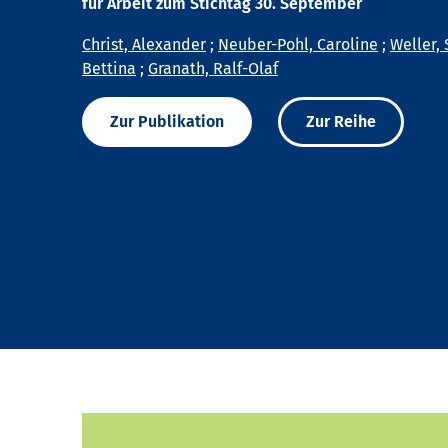
für Arbeit zum Stichtag 30. September
Christ, Alexander
;
Neuber-Pohl, Caroline
;
Weller, 
Bettina
;
Granath, Ralf-Olaf
Zur Publikation
Zur Reihe