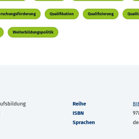
orschungsförderung
Qualifikation
Qualifizierung
Quali
Weiterbildungspolitik
rufsbildung
Reihe
BI
g
ISBN
97
Sprachen
de