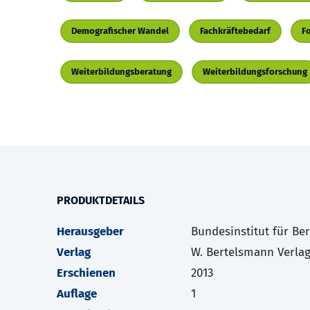
Demografischer Wandel
Fachkräftebedarf
F
Weiterbildungsberatung
Weiterbildungsforschung
PRODUKTDETAILS
Herausgeber
Bundesinstitut für Be
Verlag
W. Bertelsmann Verla
Erschienen
2013
Auflage
1