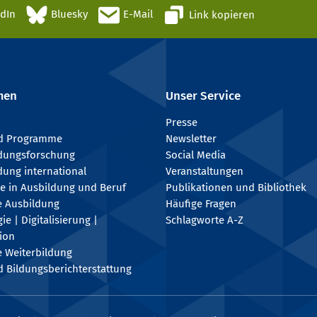
edIn
Bluesky
E-Mail
Link kopieren
men
Unser Service
Presse
nd Programme
Newsletter
ldungsforschung
Social Media
dung international
Veranstaltungen
e in Ausbildung und Beruf
Publikationen und Bibliothek
e Ausbildung
Häufige Fragen
e | Digitalisierung |
Schlagworte A-Z
tion
e Weiterbildung
 Bildungsberichterstattung