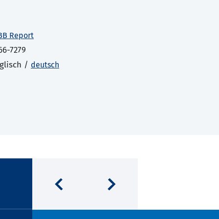
BB Report
66-7279
glisch /
deutsch