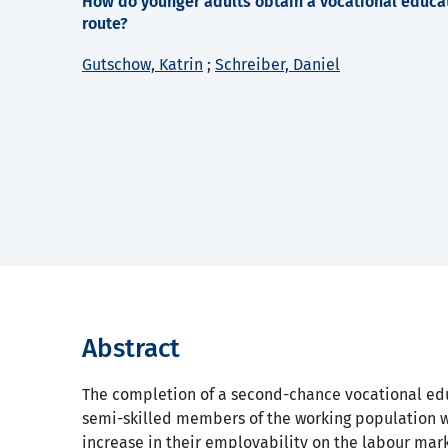
How do younger adults obtain a vocational educat
route?
Gutschow, Katrin
;
Schreiber, Daniel
Abstract
The completion of a second-chance vocational edu
semi-skilled members of the working population w
increase in their employability on the labour mark