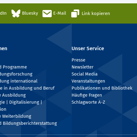
edIn
Bluesky
E-Mail
Link kopieren
men
Unser Service
Presse
nd Programme
Newsletter
ldungsforschung
Social Media
dung international
Veranstaltungen
e in Ausbildung und Beruf
Publikationen und Bibliothek
e Ausbildung
Häufige Fragen
e | Digitalisierung |
Schlagworte A-Z
tion
e Weiterbildung
 Bildungsberichterstattung