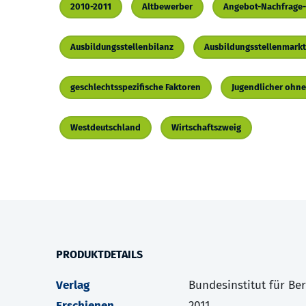
2010-2011
Altbewerber
Angebot-Nachfrage-
Ausbildungsstellenbilanz
Ausbildungsstellenmarkt
geschlechtsspezifische Faktoren
Jugendlicher ohne
Westdeutschland
Wirtschaftszweig
PRODUKTDETAILS
Verlag
Bundesinstitut für Be
Erschienen
2011