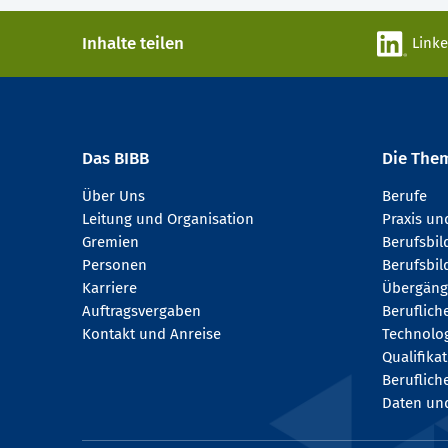
Inhalte teilen
Link
Das BIBB
Die The
Über Uns
Berufe
Leitung und Organisation
Praxis u
Gremien
Berufsbi
Personen
Berufsbil
Karriere
Übergäng
Auftragsvergaben
Beruflich
Kontakt und Anreise
Technologi
Qualifika
Beruflich
Daten und