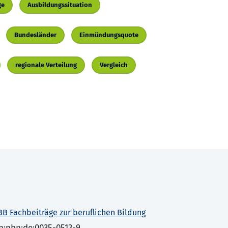
ge
Ausbildungssituation
Bundesländer
Einmündungsquote
regionale Verteilung
Vergleich
BB Fachbeiträge zur beruflichen Bildung
n:nbn:de:0035-0513-9