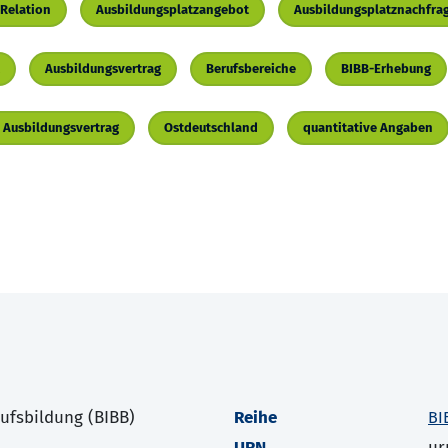
Relation
Ausbildungsplatzangebot
Ausbildungsplatznachfra
Ausbildungsvertrag
Berufsbereiche
BIBB-Erhebung
 Ausbildungsvertrag
Ostdeutschland
quantitative Angaben
rufsbildung (BIBB)
Reihe
BI
URN
ur