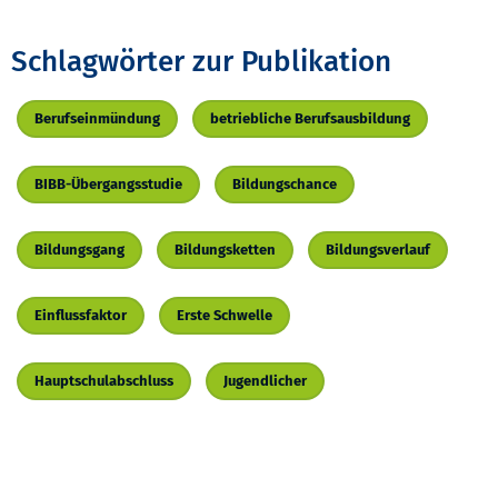
Schlagwörter zur Publikation
Berufseinmündung
betriebliche Berufsausbildung
BIBB-Übergangsstudie
Bildungschance
Bildungsgang
Bildungsketten
Bildungsverlauf
Einflussfaktor
Erste Schwelle
Hauptschulabschluss
Jugendlicher