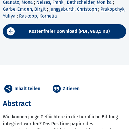
Granato, Mona
;
Neises, Frank
;
Bethscheider, Monika
;
Garbe-Emden, Birgit
;
Junggeburth, Christoph
;
Prakopchyk,
Yuliya
;
Raskopp, Kornelia
Kostenfreier Download (PDF, 968,5 KB)
Inhalt teilen
Zitieren
Abstract
Wie können junge Geflüchtete in die berufliche Bildung
integriert werden? Das Positionspapier des