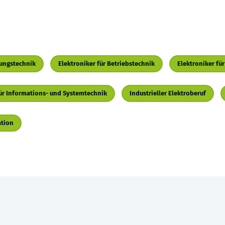
rungstechnik
Elektroniker für Betriebstechnik
Elektroniker fü
für Informations- und Systemtechnik
Industrieller Elektroberuf
ation