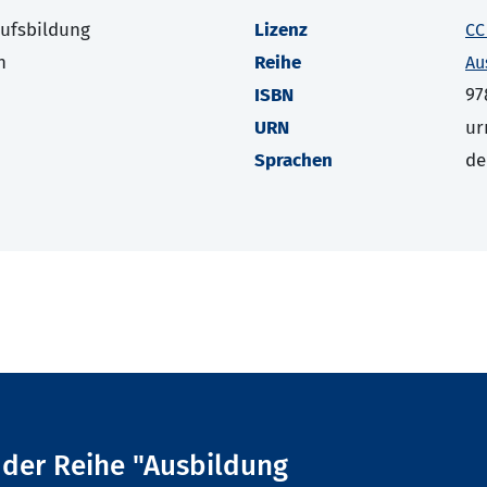
rufsbildung
Lizenz
CC
h
Reihe
Au
ISBN
97
URN
ur
Sprachen
de
l der Reihe "Ausbildung