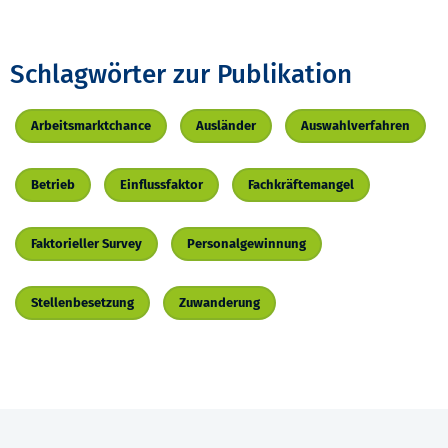
Schlagwörter zur Publikation
Arbeitsmarktchance
Ausländer
Auswahlverfahren
Betrieb
Einflussfaktor
Fachkräftemangel
Faktorieller Survey
Personalgewinnung
Stellenbesetzung
Zuwanderung