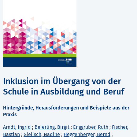
Inklusion im Übergang von der
Schule in Ausbildung und Beruf
Hintergründe, Herausforderungen und Beispiele aus der
Praxis
Arndt, Ingrid
;
Beierling, Birgit
;
Enggruber, Ruth
;
Fischer,
Bastian
;
Gielisch, Nadine
;
Heggenberger, Bernd
;