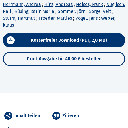
Herrmann, Andrea
;
Hinz, Andreas
;
Neises, Frank
;
Nuglisch,
Ralf
;
Rüsing, Karin Maria
;
Sommer, Jörn
;
Sorge, Veit
;
Sturm, Hartmut
;
Troeder, Marlies
;
Vogel, Jens
;
Weber,
Klaus
Kostenfreier Download (PDF, 2,0 MB)
Print-Ausgabe für 40,00 € bestellen
Inhalt teilen
Zitieren