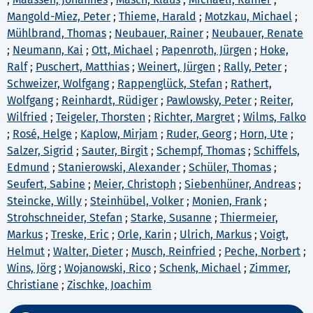
Mangold-Miez, Peter
;
Thieme, Harald
;
Motzkau, Michael
;
Mühlbrand, Thomas
;
Neubauer, Rainer
;
Neubauer, Renate
;
Neumann, Kai
;
Ott, Michael
;
Papenroth, Jürgen
;
Hoke,
Ralf
;
Puschert, Matthias
;
Weinert, Jürgen
;
Rally, Peter
;
Schweizer, Wolfgang
;
Rappenglück, Stefan
;
Rathert,
Wolfgang
;
Reinhardt, Rüdiger
;
Pawlowsky, Peter
;
Reiter,
Wilfried
;
Teigeler, Thorsten
;
Richter, Margret
;
Wilms, Falko
;
Rosé, Helge
;
Kaplow, Mirjam
;
Ruder, Georg
;
Horn, Ute
;
Salzer, Sigrid
;
Sauter, Birgit
;
Schempf, Thomas
;
Schiffels,
Edmund
;
Stanierowski, Alexander
;
Schüler, Thomas
;
Seufert, Sabine
;
Meier, Christoph
;
Siebenhüner, Andreas
;
Steincke, Willy
;
Steinhübel, Volker
;
Monien, Frank
;
Strohschneider, Stefan
;
Starke, Susanne
;
Thiermeier,
Markus
;
Treske, Eric
;
Orle, Karin
;
Ulrich, Markus
;
Voigt,
Helmut
;
Walter, Dieter
;
Musch, Reinfried
;
Peche, Norbert
;
Wins, Jörg
;
Wojanowski, Rico
;
Schenk, Michael
;
Zimmer,
Christiane
;
Zischke, Joachim