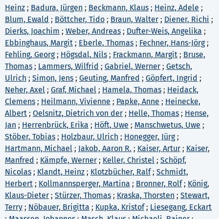
Heinz
;
Badura, Jürgen
;
Beckmann, Klaus
;
Heinz, Adele
;
Blum, Ewald
;
Böttcher, Tido
;
Braun, Walter
;
Diener, Richi
;
Dierks, Joachim
;
Weber, Andreas
;
Dufter-Weis, Angelika
;
Ebbinghaus, Margit
;
Eberle, Thomas
;
Fechner, Hans-Jörg
;
Fehling, Georg
;
Högsdal, Nils
;
Frackmann, Margit
;
Bruse,
Thomas
;
Lammers, Wilfrid
;
Gabriel, Werner
;
Getsch,
Ulrich
;
Simon, Jens
;
Geuting, Manfred
;
Göpfert, Ingrid
;
Neher, Axel
;
Graf, Michael
;
Hamela, Thomas
;
Heidack,
Clemens
;
Heilmann, Vivienne
;
Papke, Anne
;
Heinecke,
Albert
;
Oelsnitz, Dietrich von der
;
Helle, Thomas
;
Hense,
Jan
;
Herrenbrück, Erika
;
Höft, Uwe
;
Manschwetus, Uwe
;
Stöber, Tobias
;
Holzbaur, Ulrich
;
Honegger, Jürg
;
Hartmann, Michael
;
Jakob, Aaron R.
;
Kaiser, Artur
;
Kaiser,
Manfred
;
Kämpfe, Werner
;
Keller, Christel
;
Schöpf,
Nicolas
;
Klandt, Heinz
;
Klotzbücher, Ralf
;
Schmidt,
Herbert
;
Kollmannsperger, Martina
;
Bronner, Rolf
;
König,
Klaus-Dieter
;
Stürzer, Thomas
;
Kraska, Thorsten
;
Stewart,
Terry
;
Nöbauer, Brigitta
;
Kupka, Kristof
;
Liesegang, Eckart
;
Maassen, Johannes
;
Masch, Klaus
;
Michaeli, Rainer
;