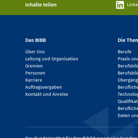
Inhalte teilen
Link
Das BIBB
Die The
Über Uns
Berufe
Leitung und Organisation
Praxis u
Gremien
Berufsbi
Personen
Berufsbil
Karriere
Übergäng
Auftragsvergaben
Beruflich
Kontakt und Anreise
Technologi
Qualifika
Beruflich
Daten und