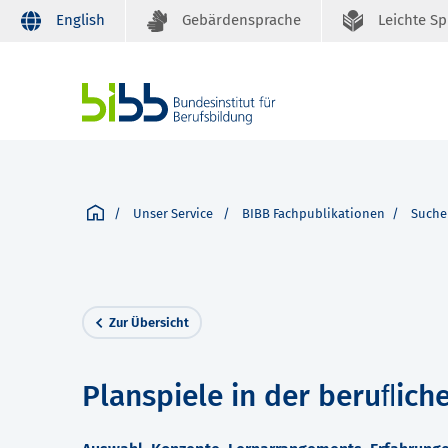
English
Gebärdensprache
Leichte S
Unser Service
BIBB Fachpublikationen
Suche
Zur Übersicht
Planspiele in der beruﬂich