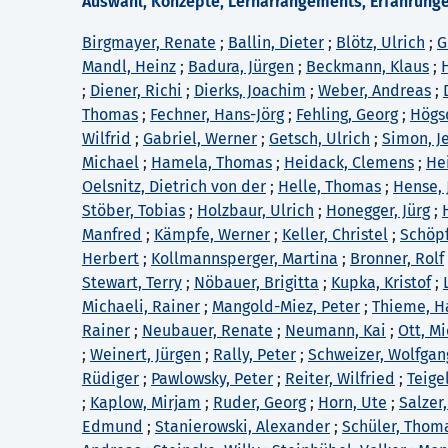
Auswahl, Konzepte, Lernarrangements, Erfahrunge
Birgmayer, Renate
;
Ballin, Dieter
;
Blötz, Ulrich
;
G
Mandl, Heinz
;
Badura, Jürgen
;
Beckmann, Klaus
;
;
Diener, Richi
;
Dierks, Joachim
;
Weber, Andreas
;
Thomas
;
Fechner, Hans-Jörg
;
Fehling, Georg
;
Högsd
Wilfrid
;
Gabriel, Werner
;
Getsch, Ulrich
;
Simon, J
Michael
;
Hamela, Thomas
;
Heidack, Clemens
;
He
Oelsnitz, Dietrich von der
;
Helle, Thomas
;
Hense, 
Stöber, Tobias
;
Holzbaur, Ulrich
;
Honegger, Jürg
;
Manfred
;
Kämpfe, Werner
;
Keller, Christel
;
Schöpf
Herbert
;
Kollmannsperger, Martina
;
Bronner, Rolf
Stewart, Terry
;
Nöbauer, Brigitta
;
Kupka, Kristof
;
Michaeli, Rainer
;
Mangold-Miez, Peter
;
Thieme, H
Rainer
;
Neubauer, Renate
;
Neumann, Kai
;
Ott, M
;
Weinert, Jürgen
;
Rally, Peter
;
Schweizer, Wolfgan
Rüdiger
;
Pawlowsky, Peter
;
Reiter, Wilfried
;
Teige
;
Kaplow, Mirjam
;
Ruder, Georg
;
Horn, Ute
;
Salzer,
Edmund
;
Stanierowski, Alexander
;
Schüler, Thom