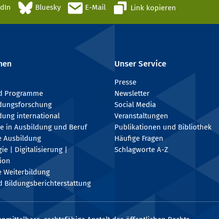
edIn
Bluesky
E-Mail
Link kopieren
men
Unser Service
Presse
nd Programme
Newsletter
ldungsforschung
Social Media
dung international
Veranstaltungen
e in Ausbildung und Beruf
Publikationen und Bibliothek
e Ausbildung
Häufige Fragen
e | Digitalisierung |
Schlagworte A-Z
tion
e Weiterbildung
 Bildungsberichterstattung