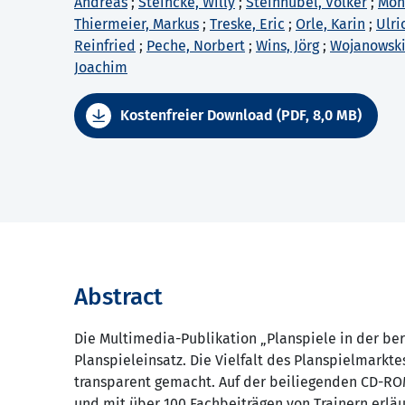
Andreas
;
Steincke, Willy
;
Steinhübel, Volker
;
Mon
Thiermeier, Markus
;
Treske, Eric
;
Orle, Karin
;
Ulri
Reinfried
;
Peche, Norbert
;
Wins, Jörg
;
Wojanowski
Joachim
Kostenfreier Download (PDF, 8,0 MB)
Abstract
Die Multimedia-Publikation „Planspiele in der be
Planspieleinsatz. Die Vielfalt des Planspielmarkt
transparent gemacht. Auf der beiliegenden CD-ROM
und mit über 100 Fachbeiträgen von Trainern erläu