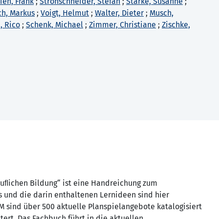
ien, Frank
;
Strohschneider, Stefan
;
Starke, Susanne
;
ch, Markus
;
Voigt, Helmut
;
Walter, Dieter
;
Musch,
, Rico
;
Schenk, Michael
;
Zimmer, Christiane
;
Zischke,
ruﬂichen Bildung“ ist eine Handreichung zum
es und die darin enthaltenen Lernideen sind hier
 sind über 500 aktuelle Planspielangebote katalogisiert
tert. Das Fachbuch führt in die aktuellen