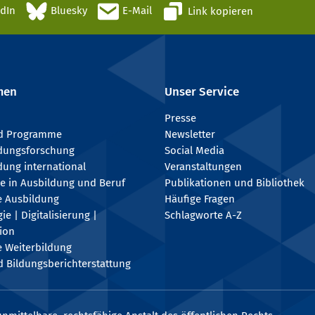
edIn
Bluesky
E-Mail
Link kopieren
men
Unser Service
Presse
nd Programme
Newsletter
ldungsforschung
Social Media
dung international
Veranstaltungen
e in Ausbildung und Beruf
Publikationen und Bibliothek
e Ausbildung
Häufige Fragen
e | Digitalisierung |
Schlagworte A-Z
tion
e Weiterbildung
 Bildungsberichterstattung