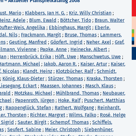
n – Aktueller Planspielkatalog 2008
ust, Mario
;
Klabbers, Jan H. G.
;
Kriz, Willy Christian
;
Heinz, Adele
;
Blum, Ewald
;
Böttcher, Tido
;
Braun, Walter
Dufter-Weis, Angelika
;
Ebbinghaus, Margit
;
Eberle,
al, Nils
;
Frackmann, Margit
;
Bruse, Thomas
;
Lammers,
ens
;
Geuting, Manfred
;
Göpfert, Ingrid
;
Neher, Axel
;
Graf,
ilmann, Vivienne
;
Papke, Anne
;
Heinecke, Albert
;
Jan
;
Herrenbrück, Erika
;
Höft, Uwe
;
Manschwetus, Uwe
;
Hartmann, Michael
;
Jakob, Aaron R.
;
Kaiser, Artur
;
Kaiser,
, Nicolas
;
Klandt, Heinz
;
Klotzbücher, Ralf
;
Schmidt,
;
König, Klaus-Dieter
;
Stürzer, Thomas
;
Kraska, Thorsten
;
Liesegang, Eckart
;
Maassen, Johannes
;
Masch, Klaus
;
arald
;
Motzkau, Michael
;
Mühlbrand, Thomas
;
Neubauer,
ichael
;
Papenroth, Jürgen
;
Hoke, Ralf
;
Puschert, Matthias
g
;
Rappenglück, Stefan
;
Rathert, Wolfgang
;
Reinhardt,
ler, Thorsten
;
Richter, Margret
;
Wilms, Falko
;
Rosé, Helge
 Sigrid
;
Sauter, Birgit
;
Schempf, Thomas
;
Schiffels,
as
;
Seufert, Sabine
;
Meier, Christoph
;
Siebenhüner,