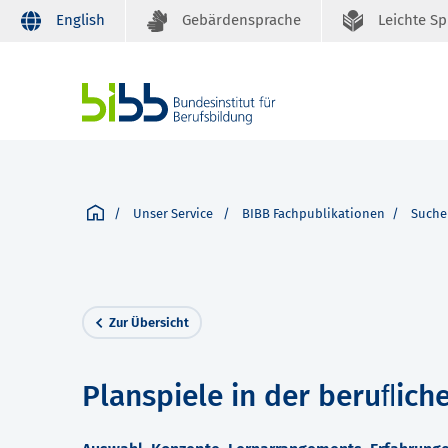
English
Gebärdensprache
Leichte S
Unser Service
BIBB Fachpublikationen
Suche
Zur Übersicht
Planspiele in der beruﬂich