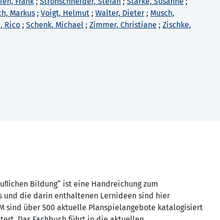
ien, Frank
;
Strohschneider, Stefan
;
Starke, Susanne
;
ch, Markus
;
Voigt, Helmut
;
Walter, Dieter
;
Musch,
, Rico
;
Schenk, Michael
;
Zimmer, Christiane
;
Zischke,
ruﬂichen Bildung“ ist eine Handreichung zum
es und die darin enthaltenen Lernideen sind hier
 sind über 500 aktuelle Planspielangebote katalogisiert
tert. Das Fachbuch führt in die aktuellen