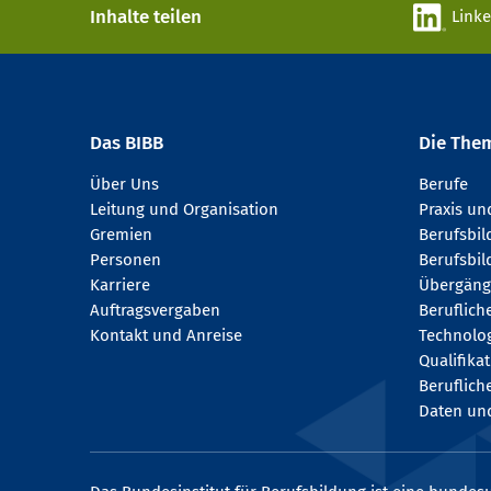
Inhalte teilen
Link
Das BIBB
Die The
Über Uns
Berufe
Leitung und Organisation
Praxis u
Gremien
Berufsbi
Personen
Berufsbil
Karriere
Übergäng
Auftragsvergaben
Beruflich
Kontakt und Anreise
Technologi
Qualifika
Beruflich
Daten und