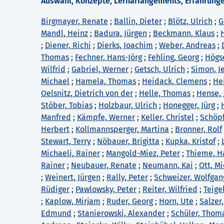
Auswahl, Konzepte, Lernarrangements, Erfahrunge
Birgmayer, Renate
;
Ballin, Dieter
;
Blötz, Ulrich
;
G
Mandl, Heinz
;
Badura, Jürgen
;
Beckmann, Klaus
;
;
Diener, Richi
;
Dierks, Joachim
;
Weber, Andreas
;
Thomas
;
Fechner, Hans-Jörg
;
Fehling, Georg
;
Högsd
Wilfrid
;
Gabriel, Werner
;
Getsch, Ulrich
;
Simon, J
Michael
;
Hamela, Thomas
;
Heidack, Clemens
;
He
Oelsnitz, Dietrich von der
;
Helle, Thomas
;
Hense, 
Stöber, Tobias
;
Holzbaur, Ulrich
;
Honegger, Jürg
;
Manfred
;
Kämpfe, Werner
;
Keller, Christel
;
Schöpf
Herbert
;
Kollmannsperger, Martina
;
Bronner, Rolf
Stewart, Terry
;
Nöbauer, Brigitta
;
Kupka, Kristof
;
Michaeli, Rainer
;
Mangold-Miez, Peter
;
Thieme, H
Rainer
;
Neubauer, Renate
;
Neumann, Kai
;
Ott, M
;
Weinert, Jürgen
;
Rally, Peter
;
Schweizer, Wolfgan
Rüdiger
;
Pawlowsky, Peter
;
Reiter, Wilfried
;
Teige
;
Kaplow, Mirjam
;
Ruder, Georg
;
Horn, Ute
;
Salzer,
Edmund
;
Stanierowski, Alexander
;
Schüler, Thom