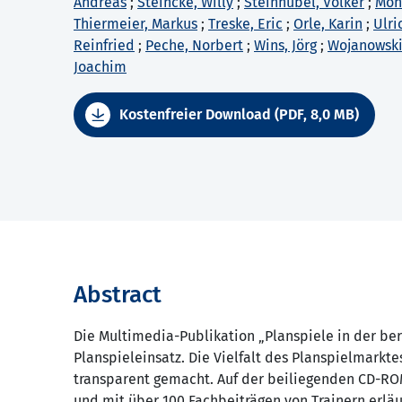
Andreas
;
Steincke, Willy
;
Steinhübel, Volker
;
Mon
Thiermeier, Markus
;
Treske, Eric
;
Orle, Karin
;
Ulri
Reinfried
;
Peche, Norbert
;
Wins, Jörg
;
Wojanowski
Joachim
Kostenfreier Download (PDF, 8,0 MB)
Abstract
Die Multimedia-Publikation „Planspiele in der be
Planspieleinsatz. Die Vielfalt des Planspielmarkt
transparent gemacht. Auf der beiliegenden CD-ROM
und mit über 100 Fachbeiträgen von Trainern erläu